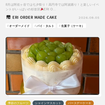
8月は阿佐ヶ谷では七夕祭り！高円寺では阿波踊り！と楽しいイベ
ントがいっぱいの杉並区
ERI O…
ERI ORDER MADE CAKE
2026.08.05
オーダーメイド
パイ・タルト
生菓子（ケーキ）
季節のフルーツ
シャインマスカット
バースデーケーキ