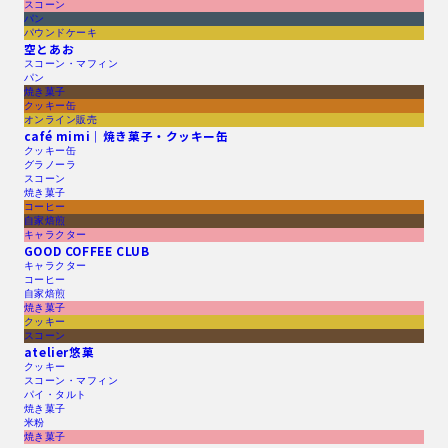
スコーン
パン
パウンドケーキ
空とあお
スコーン・マフィン
パン
焼き菓子
クッキー缶
オンライン販売
café mimi｜焼き菓子・クッキー缶
クッキー缶
グラノーラ
スコーン
焼き菓子
コーヒー
自家焙煎
キャラクター
GOOD COFFEE CLUB
キャラクター
コーヒー
自家焙煎
焼き菓子
クッキー
スコーン
atelier悠菓
クッキー
スコーン・マフィン
パイ・タルト
焼き菓子
米粉
焼き菓子