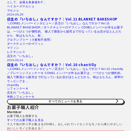
として、会場を表参道B-F…
ベイカーズマルシェ
マルシェ
2024.05.29
店主の『いちおし』なんですか？｜Vol.11
BLANKET
BAKESHOP
＼CONELメンバーインタビュー／店主の『いちおし』なんですか？Vol.11
BLANKET BAKESHOP／ダークチェリーのマフィン CONELメンバーが作るお菓子
は、一つひとつが個性的。 個人で製造から販売まで行なっているお店がほとんどだ
から、味はもちろん、材…
グルテンフリー（小麦粉不使用）
ダークチェリーのマフィン
マフィン
レクチンレス
店主の『いちおし』
2024.05.24
店主の『いちおし』なんですか？｜Vol.10 chantilly
＼CONELメンバーインタビュー／店主の『いちおし』なんですか？Vol.10 chantilly
／プレーンシフォンケーキ CONELメンバーが作るお菓子は、一つひとつが個性的。
個人で製造から販売まで行なっているお店がほとんどだから、味はもちろん、材料や
ラッピングま…
chantilly
シフォンケーキ
店主の『いちおし』
米粉シフォンケーキ
すべてのニュースを見る​
お菓子職人紹介
Member
お菓子職人を検索する​
すべてのお菓子職人を見る​
十人十色の作り手が集まるCONEL、おしゃれでハイセンスなモノから体にやさしい
おいしいモノと出会える！