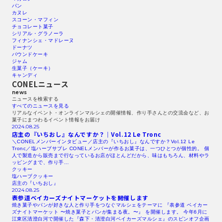
パン
カヌレ
スコーン・マフィン
チョコレート菓子
シリアル・グラノーラ
フィナンシェ・マドレーヌ
ドーナツ
パウンドケーキ
ジャム
生菓子（ケーキ）
キャンディ
CONELニュース
news
ニュースを検索する​
すべてのニュースを見る​
リアルなイベント・オンラインマルシェの開催情報、作り手さんとの交流会など、お
菓子にまつわるイベント情報をお届け
2024.08.25
店主の『いちおし』なんですか？｜Vol.12
Le Tronc
＼CONELメンバーインタビュー／店主の『いちおし』なんですか？Vol.12 Le
Tronc／塩ハーブサブレ CONELメンバーが作るお菓子は、一つひとつが個性的。 個
人で製造から販売まで行なっているお店がほとんどだから、味はもちろん、材料やラ
ッピングまで、作り手…
クッキー
塩ハーブクッキー
店主の『いちおし』
2024.08.25
表参道ベイカーズナイトマーケットを開催します
焼き菓子やパンが好きな人と作り手をつなぐマルシェをテーマに 『表参道 ベイカー
ズナイトマーケット 〜焼き菓子とパンが集まる夜。〜』 を開催します。 今年6月に
江東区清澄白河で開催した『森下・清澄白河ベイカーズマルシェ』のスピンオフ企画