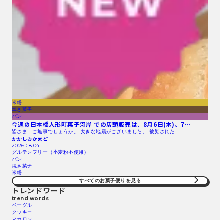
米粉
焼き菓子
パン
今週の日本橋人形町菓子河岸 での店頭販売は、8月6日(木)、7…
皆さま、ご無事でしょうか。 大きな地震がございました。 被災された…
かかしのかまど
2026.08.04
グルテンフリー（小麦粉不使用）
パン
焼き菓子
米粉
すべてのお菓子便りを見る
トレンドワード
trend words
ベーグル
クッキー
マカロン