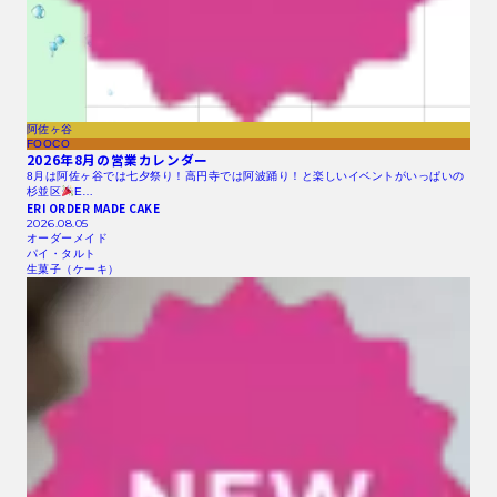
阿佐ヶ谷
FOOCO
2026年8月の営業カレンダー
8月は阿佐ヶ谷では七夕祭り！高円寺では阿波踊り！と楽しいイベントがいっぱいの
杉並区
E…
ERI ORDER MADE CAKE
2026.08.05
オーダーメイド
パイ・タルト
生菓子（ケーキ）