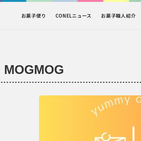
お菓子
便り
CONEL
ニュース
お菓子
職人紹介
su MOGMOG