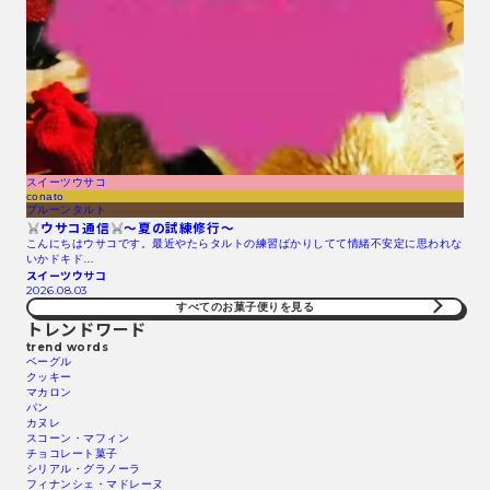
スイーツウサコ
conato
プルーンタルト
ウサコ通信
〜夏の試練修行〜
こんにちはウサコです。最近やたらタルトの練習ばかりしてて情緒不安定に思われな
いかドキド…
スイーツウサコ
2026.08.03
すべてのお菓子便りを見る
トレンドワード
trend words
ベーグル
クッキー
マカロン
パン
カヌレ
スコーン・マフィン
チョコレート菓子
シリアル・グラノーラ
フィナンシェ・マドレーヌ