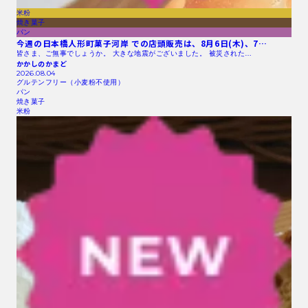
米粉
焼き菓子
パン
今週の日本橋人形町菓子河岸 での店頭販売は、8月6日(木)、7…
皆さま、ご無事でしょうか。 大きな地震がございました。 被災された…
かかしのかまど
2026.08.04
グルテンフリー（小麦粉不使用）
パン
焼き菓子
米粉