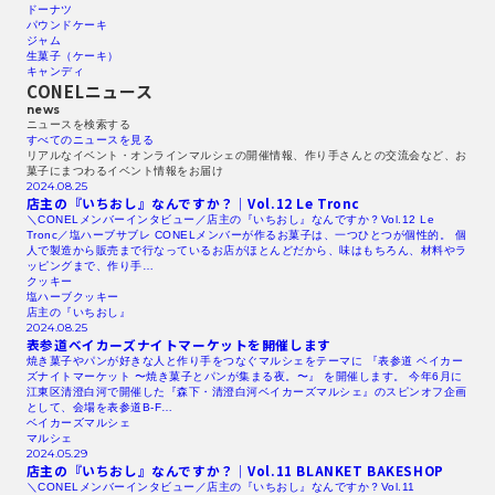
ドーナツ
パウンドケーキ
ジャム
生菓子（ケーキ）
キャンディ
CONELニュース
news
ニュースを検索する​
すべてのニュースを見る​
リアルなイベント・オンラインマルシェの開催情報、作り手さんとの交流会など、お
菓子にまつわるイベント情報をお届け
2024.08.25
店主の『いちおし』なんですか？｜Vol.12
Le Tronc
＼CONELメンバーインタビュー／店主の『いちおし』なんですか？Vol.12 Le
Tronc／塩ハーブサブレ CONELメンバーが作るお菓子は、一つひとつが個性的。 個
人で製造から販売まで行なっているお店がほとんどだから、味はもちろん、材料やラ
ッピングまで、作り手…
クッキー
塩ハーブクッキー
店主の『いちおし』
2024.08.25
表参道ベイカーズナイトマーケットを開催します
焼き菓子やパンが好きな人と作り手をつなぐマルシェをテーマに 『表参道 ベイカー
ズナイトマーケット 〜焼き菓子とパンが集まる夜。〜』 を開催します。 今年6月に
江東区清澄白河で開催した『森下・清澄白河ベイカーズマルシェ』のスピンオフ企画
として、会場を表参道B-F…
ベイカーズマルシェ
マルシェ
2024.05.29
店主の『いちおし』なんですか？｜Vol.11
BLANKET
BAKESHOP
＼CONELメンバーインタビュー／店主の『いちおし』なんですか？Vol.11