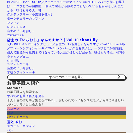
BLANKET BAKESHOP／ダークチェリーのマフィン CONELメンバーが作るお菓子
は、一つひとつが個性的。 個人で製造から販売まで行なっているお店がほとんどだ
から、味はもちろん、材…
グルテンフリー（小麦粉不使用）
ダークチェリーのマフィン
マフィン
レクチンレス
店主の『いちおし』
2024.05.24
店主の『いちおし』なんですか？｜Vol.10 chantilly
＼CONELメンバーインタビュー／店主の『いちおし』なんですか？Vol.10 chantilly
／プレーンシフォンケーキ CONELメンバーが作るお菓子は、一つひとつが個性的。
個人で製造から販売まで行なっているお店がほとんどだから、味はもちろん、材料や
ラッピングま…
chantilly
シフォンケーキ
店主の『いちおし』
米粉シフォンケーキ
すべてのニュースを見る​
お菓子職人紹介
Member
お菓子職人を検索する​
すべてのお菓子職人を見る​
十人十色の作り手が集まるCONEL、おしゃれでハイセンスなモノから体にやさしい
おいしいモノと出会える！
スコーン
パン
パウンドケーキ
空とあお
スコーン・マフィン
パン