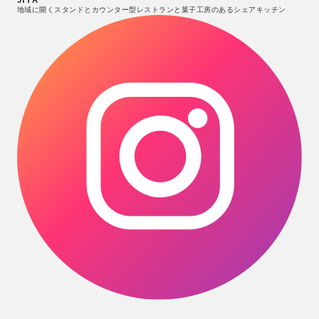
地域に開くスタンドとカウンター型レストランと菓子工房のあるシェアキッチン