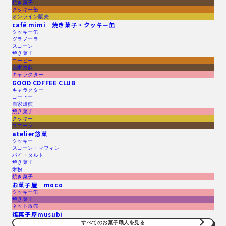
焼き菓子
クッキー缶
オンライン販売
café mimi｜焼き菓子・クッキー缶
クッキー缶
グラノーラ
スコーン
焼き菓子
コーヒー
自家焙煎
キャラクター
GOOD COFFEE CLUB
キャラクター
コーヒー
自家焙煎
焼き菓子
クッキー
スコーン
atelier悠菓
クッキー
スコーン・マフィン
パイ・タルト
焼き菓子
米粉
焼き菓子
お菓子屋 moco
クッキー缶
焼き菓子
ネット販売
焼菓子屋musubi
すべてのお菓子職人を見る​