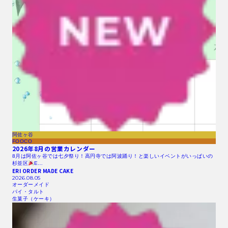
阿佐ヶ谷
FOOCO
2026年8月の営業カレンダー
8月は阿佐ヶ谷では七夕祭り！高円寺では阿波踊り！と楽しいイベントがいっぱいの
杉並区
E…
ERI ORDER MADE CAKE
2026.08.05
オーダーメイド
パイ・タルト
生菓子（ケーキ）