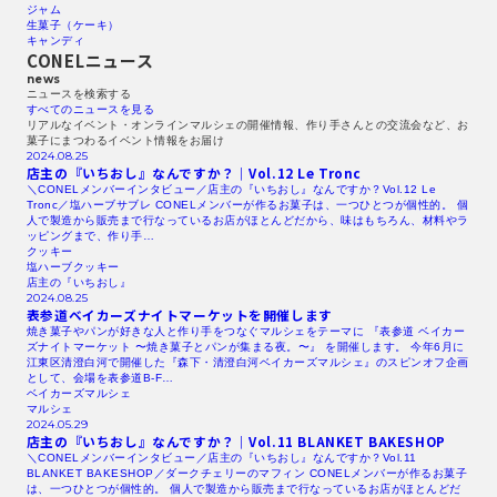
ジャム
生菓子（ケーキ）
キャンディ
CONELニュース
news
ニュースを検索する​
すべてのニュースを見る​
リアルなイベント・オンラインマルシェの開催情報、作り手さんとの交流会など、お
菓子にまつわるイベント情報をお届け
2024.08.25
店主の『いちおし』なんですか？｜Vol.12
Le Tronc
＼CONELメンバーインタビュー／店主の『いちおし』なんですか？Vol.12 Le
Tronc／塩ハーブサブレ CONELメンバーが作るお菓子は、一つひとつが個性的。 個
人で製造から販売まで行なっているお店がほとんどだから、味はもちろん、材料やラ
ッピングまで、作り手…
クッキー
塩ハーブクッキー
店主の『いちおし』
2024.08.25
表参道ベイカーズナイトマーケットを開催します
焼き菓子やパンが好きな人と作り手をつなぐマルシェをテーマに 『表参道 ベイカー
ズナイトマーケット 〜焼き菓子とパンが集まる夜。〜』 を開催します。 今年6月に
江東区清澄白河で開催した『森下・清澄白河ベイカーズマルシェ』のスピンオフ企画
として、会場を表参道B-F…
ベイカーズマルシェ
マルシェ
2024.05.29
店主の『いちおし』なんですか？｜Vol.11
BLANKET
BAKESHOP
＼CONELメンバーインタビュー／店主の『いちおし』なんですか？Vol.11
BLANKET BAKESHOP／ダークチェリーのマフィン CONELメンバーが作るお菓子
は、一つひとつが個性的。 個人で製造から販売まで行なっているお店がほとんどだ