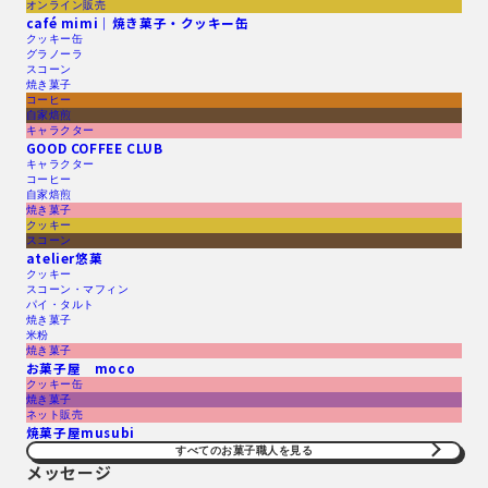
オンライン販売
café mimi｜焼き菓子・クッキー缶
クッキー缶
グラノーラ
スコーン
焼き菓子
コーヒー
自家焙煎
キャラクター
GOOD COFFEE CLUB
キャラクター
コーヒー
自家焙煎
焼き菓子
クッキー
スコーン
atelier悠菓
クッキー
スコーン・マフィン
パイ・タルト
焼き菓子
米粉
焼き菓子
お菓子屋 moco
クッキー缶
焼き菓子
ネット販売
焼菓子屋musubi
すべてのお菓子職人を見る​
メッセージ