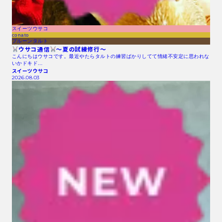
スイーツウサコ
conato
プルーンタルト
ウサコ通信
〜夏の試練修行〜
こんにちはウサコです。最近やたらタルトの練習ばかりしてて情緒不安定に思われな
いかドキド…
スイーツウサコ
2026.08.03