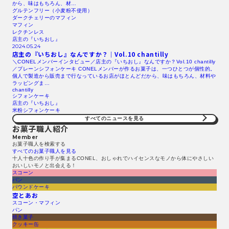
から、味はもちろん、材…
グルテンフリー（小麦粉不使用）
ダークチェリーのマフィン
マフィン
レクチンレス
店主の『いちおし』
2024.05.24
店主の『いちおし』なんですか？｜Vol.10 chantilly
＼CONELメンバーインタビュー／店主の『いちおし』なんですか？Vol.10 chantilly
／プレーンシフォンケーキ CONELメンバーが作るお菓子は、一つひとつが個性的。
個人で製造から販売まで行なっているお店がほとんどだから、味はもちろん、材料や
ラッピングま…
chantilly
シフォンケーキ
店主の『いちおし』
米粉シフォンケーキ
すべてのニュースを見る​
お菓子職人紹介
Member
お菓子職人を検索する​
すべてのお菓子職人を見る​
十人十色の作り手が集まるCONEL、おしゃれでハイセンスなモノから体にやさしい
おいしいモノと出会える！
スコーン
パン
パウンドケーキ
空とあお
スコーン・マフィン
パン
焼き菓子
クッキー缶