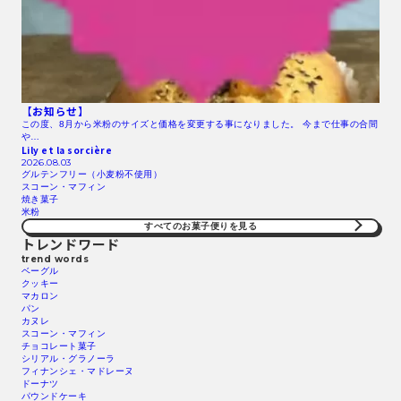
【お知らせ】
この度、8月から米粉のサイズと価格を変更する事になりました。 今まで仕事の合間
や…
Lily et la sorcière
2026.08.03
グルテンフリー（小麦粉不使用）
スコーン・マフィン
焼き菓子
米粉
すべてのお菓子便りを見る
トレンドワード
trend words
ベーグル
クッキー
マカロン
パン
カヌレ
スコーン・マフィン
チョコレート菓子
シリアル・グラノーラ
フィナンシェ・マドレーヌ
ドーナツ
パウンドケーキ