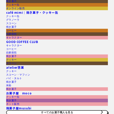
焼き菓子
クッキー缶
オンライン販売
café mimi｜焼き菓子・クッキー缶
クッキー缶
グラノーラ
スコーン
焼き菓子
コーヒー
自家焙煎
キャラクター
GOOD COFFEE CLUB
キャラクター
コーヒー
自家焙煎
焼き菓子
クッキー
スコーン
atelier悠菓
クッキー
スコーン・マフィン
パイ・タルト
焼き菓子
米粉
焼き菓子
お菓子屋 moco
クッキー缶
焼き菓子
ネット販売
焼菓子屋musubi
すべてのお菓子職人を見る​