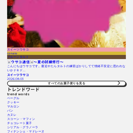
スイーツウサコ
conato
プルーンタルト
ウサコ通信
〜夏の試練修行〜
こんにちはウサコです。最近やたらタルトの練習ばかりしてて情緒不安定に思われな
いかドキド…
スイーツウサコ
2026.08.03
すべてのお菓子便りを見る
トレンドワード
trend words
ベーグル
クッキー
マカロン
パン
カヌレ
スコーン・マフィン
チョコレート菓子
シリアル・グラノーラ
フィナンシェ・マドレーヌ