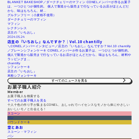
BLANKET BAKESHOP／ダークチェリーのマフィン CONELメンバーが作るお菓子
は、一つひとつが個性的。 個人で製造から販売まで行なっているお店がほとんどだ
から、味はもちろん、材…
グルテンフリー（小麦粉不使用）
ダークチェリーのマフィン
マフィン
レクチンレス
店主の『いちおし』
2024.05.24
店主の『いちおし』なんですか？｜Vol.10 chantilly
＼CONELメンバーインタビュー／店主の『いちおし』なんですか？Vol.10 chantilly
／プレーンシフォンケーキ CONELメンバーが作るお菓子は、一つひとつが個性的。
個人で製造から販売まで行なっているお店がほとんどだから、味はもちろん、材料や
ラッピングま…
chantilly
シフォンケーキ
店主の『いちおし』
米粉シフォンケーキ
すべてのニュースを見る​
お菓子職人紹介
Member
お菓子職人を検索する​
すべてのお菓子職人を見る​
十人十色の作り手が集まるCONEL、おしゃれでハイセンスなモノから体にやさしい
おいしいモノと出会える！
スコーン
パン
パウンドケーキ
空とあお
スコーン・マフィン
パン