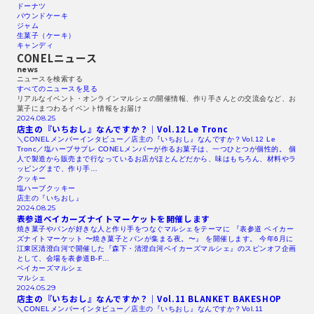
ドーナツ
パウンドケーキ
ジャム
生菓子（ケーキ）
キャンディ
CONELニュース
news
ニュースを検索する​
すべてのニュースを見る​
リアルなイベント・オンラインマルシェの開催情報、作り手さんとの交流会など、お
菓子にまつわるイベント情報をお届け
2024.08.25
店主の『いちおし』なんですか？｜Vol.12
Le Tronc
＼CONELメンバーインタビュー／店主の『いちおし』なんですか？Vol.12 Le
Tronc／塩ハーブサブレ CONELメンバーが作るお菓子は、一つひとつが個性的。 個
人で製造から販売まで行なっているお店がほとんどだから、味はもちろん、材料やラ
ッピングまで、作り手…
クッキー
塩ハーブクッキー
店主の『いちおし』
2024.08.25
表参道ベイカーズナイトマーケットを開催します
焼き菓子やパンが好きな人と作り手をつなぐマルシェをテーマに 『表参道 ベイカー
ズナイトマーケット 〜焼き菓子とパンが集まる夜。〜』 を開催します。 今年6月に
江東区清澄白河で開催した『森下・清澄白河ベイカーズマルシェ』のスピンオフ企画
として、会場を表参道B-F…
ベイカーズマルシェ
マルシェ
2024.05.29
店主の『いちおし』なんですか？｜Vol.11
BLANKET
BAKESHOP
＼CONELメンバーインタビュー／店主の『いちおし』なんですか？Vol.11