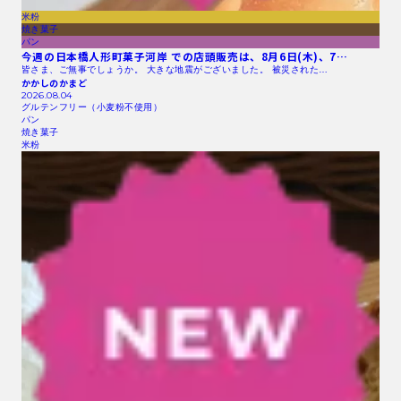
米粉
焼き菓子
パン
今週の日本橋人形町菓子河岸 での店頭販売は、8月6日(木)、7…
皆さま、ご無事でしょうか。 大きな地震がございました。 被災された…
かかしのかまど
2026.08.04
グルテンフリー（小麦粉不使用）
パン
焼き菓子
米粉