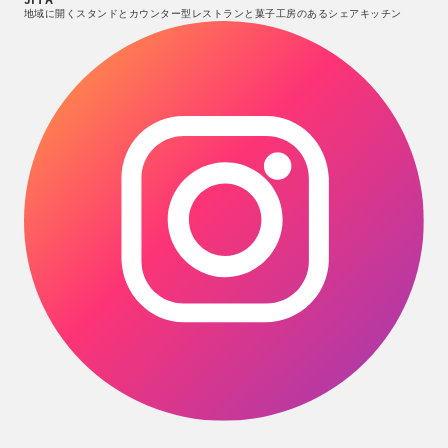
地域に開くスタンドとカウンター型レストランと菓子工房のあるシェアキッチン