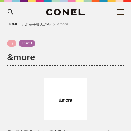
HOME
&more
お菓子職人紹介
flower
花
&more