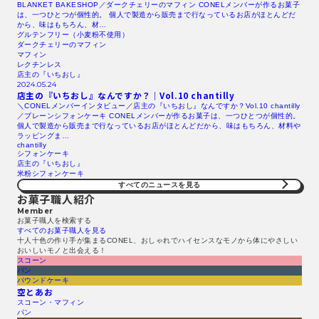
BLANKET BAKESHOP／ダークチェリーのマフィン CONELメンバーが作るお菓子
は、一つひとつが個性的。 個人で製造から販売まで行なっているお店がほとんどだ
から、味はもちろん、材…
グルテンフリー（小麦粉不使用）
ダークチェリーのマフィン
マフィン
レクチンレス
店主の『いちおし』
2024.05.24
店主の『いちおし』なんですか？｜Vol.10 chantilly
＼CONELメンバーインタビュー／店主の『いちおし』なんですか？Vol.10 chantilly
／プレーンシフォンケーキ CONELメンバーが作るお菓子は、一つひとつが個性的。
個人で製造から販売まで行なっているお店がほとんどだから、味はもちろん、材料や
ラッピングま…
chantilly
シフォンケーキ
店主の『いちおし』
米粉シフォンケーキ
すべてのニュースを見る​
お菓子職人紹介
Member
お菓子職人を検索する​
すべてのお菓子職人を見る​
十人十色の作り手が集まるCONEL、おしゃれでハイセンスなモノから体にやさしい
おいしいモノと出会える！
スコーン
パン
パウンドケーキ
空とあお
スコーン・マフィン
パン