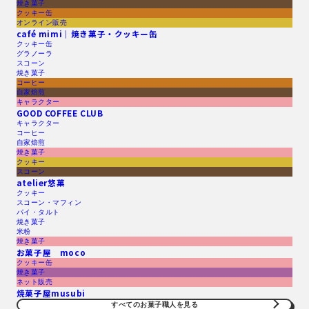
焼き菓子
クッキー缶
オンライン販売
café mimi｜焼き菓子・クッキー缶
クッキー缶
グラノーラ
スコーン
焼き菓子
コーヒー
自家焙煎
キャラクター
GOOD COFFEE CLUB
キャラクター
コーヒー
自家焙煎
焼き菓子
クッキー
スコーン
atelier悠菓
クッキー
スコーン・マフィン
パイ・タルト
焼き菓子
米粉
焼き菓子
お菓子屋 moco
クッキー缶
焼き菓子
ネット販売
焼菓子屋musubi
すべてのお菓子職人を見る​