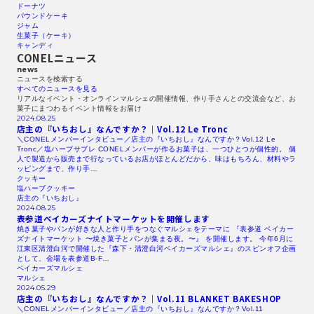
ドーナツ
パウンドケーキ
ジャム
生菓子（ケーキ）
キャンディ
CONELニュース
news
ニュースを検索する​
すべてのニュースを見る​
リアルなイベント・オンラインマルシェの開催情報、作り手さんとの交流会など、お
菓子にまつわるイベント情報をお届け
2024.08.25
店主の『いちおし』なんですか？｜Vol.12
Le Tronc
＼CONELメンバーインタビュー／店主の『いちおし』なんですか？Vol.12 Le
Tronc／塩ハーブサブレ CONELメンバーが作るお菓子は、一つひとつが個性的。 個
人で製造から販売まで行なっているお店がほとんどだから、味はもちろん、材料やラ
ッピングまで、作り手…
クッキー
塩ハーブクッキー
店主の『いちおし』
2024.08.25
表参道ベイカーズナイトマーケットを開催します
焼き菓子やパンが好きな人と作り手をつなぐマルシェをテーマに 『表参道 ベイカー
ズナイトマーケット 〜焼き菓子とパンが集まる夜。〜』 を開催します。 今年6月に
江東区清澄白河で開催した『森下・清澄白河ベイカーズマルシェ』のスピンオフ企画
として、会場を表参道B-F…
ベイカーズマルシェ
マルシェ
2024.05.29
店主の『いちおし』なんですか？｜Vol.11
BLANKET
BAKESHOP
＼CONELメンバーインタビュー／店主の『いちおし』なんですか？Vol.11