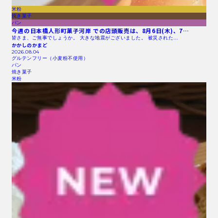
米粉
焼き菓子
パン
今週の日本橋人形町菓子河岸 での店頭販売は、8月6日(木)、7…
皆さま、ご無事でしょうか。 大きな地震がございました。 被災された…
かかしのかまど
2026.08.04
グルテンフリー（小麦粉不使用）
パン
焼き菓子
米粉