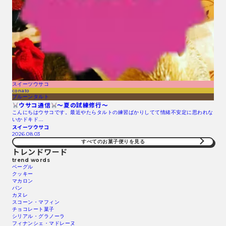
スイーツウサコ
conato
プルーンタルト
ウサコ通信
〜夏の試練修行〜
こんにちはウサコです。最近やたらタルトの練習ばかりしてて情緒不安定に思われな
いかドキド…
スイーツウサコ
2026.08.03
すべてのお菓子便りを見る
トレンドワード
trend words
ベーグル
クッキー
マカロン
パン
カヌレ
スコーン・マフィン
チョコレート菓子
シリアル・グラノーラ
フィナンシェ・マドレーヌ