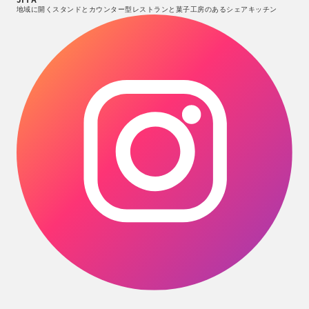
地域に開くスタンドとカウンター型レストランと菓子工房のあるシェアキッチン