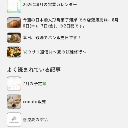
2026年8月の営業カレンダー
今週の日本橋人形町菓子河岸 での店頭販売は、8月
6日(木)、7日(金)、の2日間です。
本日、銭湯でパン販売日です！
ウサコ通信
〜夏の試練修行〜
よく読まれている記事
7月の予定
conato販売
香港夏の甜品