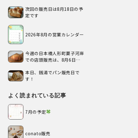
次回の販売日は8月18日の予
定です
2026年8月の営業カレンダー
今週の日本橋人形町菓子河岸
での店頭販売は、8月6日
(木)、7日(金)、の2日間で
本日、銭湯でパン販売日で
す。
す！
よく読まれている記事
7月の予定
conato販売