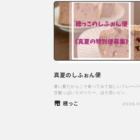
真夏のしふぉん便
暑い夏だからこそ食べてみて欲しいフレーバ
甘酸っぱいラズベリー、ほろ苦いピン…
穂っこ
2026.0