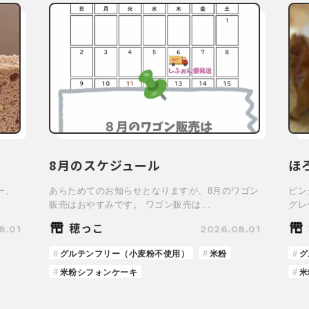
8月のスケジュール
ほ
ー、
あらためてのお知らせとなりますが、8月のワゴン
ピン
販売はおやすみです。 ワゴン販売は…
グレ
穂っこ
8.01
2026.08.01
グルテンフリー（小麦粉不使用）
米粉
グ
米粉シフォンケーキ
米