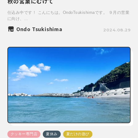
秋の営業にむけて
仕込み中です！ こんにちは。OndoTsukishimaです。 ９月の営業
に向け、…
Ondo Tsukishima
2024.08.29
クッキー専門店
夏休み
夏だけの遊び