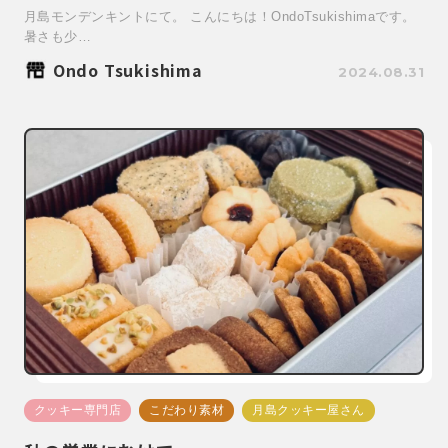
月島モンデンキントにて。 こんにちは！OndoTsukishimaです。
暑さも少…
Ondo Tsukishima
2024.08.31
クッキー専門店
こだわり素材
月島クッキー屋さん