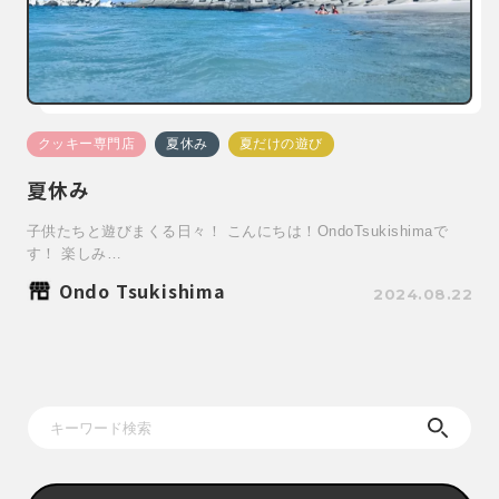
クッキー専門店
夏休み
夏だけの遊び
夏休み
子供たちと遊びまくる日々！ こんにちは！OndoTsukishimaで
す！ 楽しみ…
Ondo Tsukishima
2024.08.22