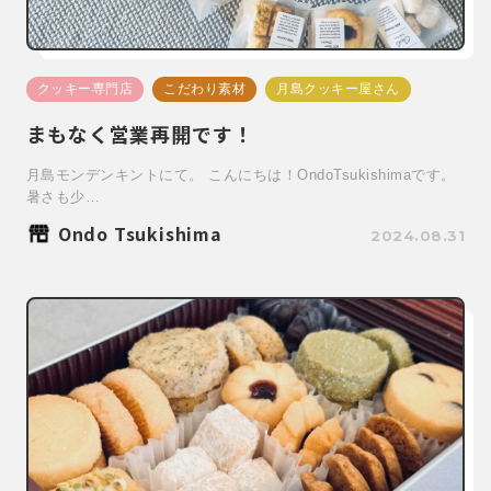
クッキー専門店
こだわり素材
月島クッキー屋さん
まもなく営業再開です！
月島モンデンキントにて。 こんにちは！OndoTsukishimaです。
暑さも少…
Ondo Tsukishima
2024.08.31