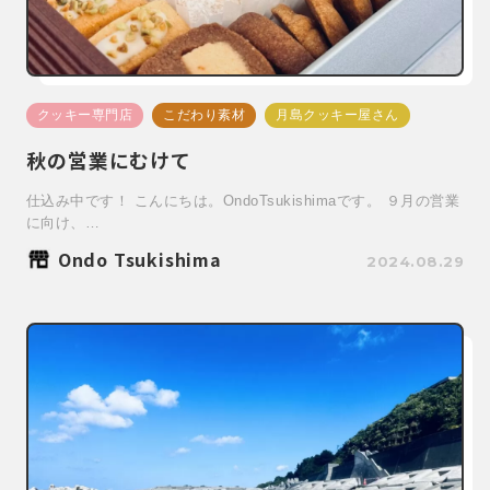
クッキー専門店
こだわり素材
月島クッキー屋さん
秋の営業にむけて
仕込み中です！ こんにちは。OndoTsukishimaです。 ９月の営業
に向け、…
Ondo Tsukishima
2024.08.29