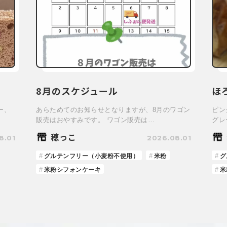
8月のスケジュール
ほ
ー、
あらためてのお知らせとなりますが、8月のワゴン
ピン
販売はおやすみです。 ワゴン販売は…
グレ
穂っこ
8.01
2026.08.01
グルテンフリー（小麦粉不使用）
米粉
グ
米粉シフォンケーキ
米