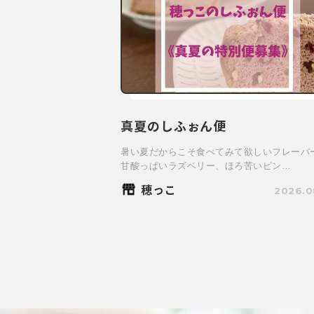
真夏のしふぉん便
暑い夏だからこそ食べてみて欲しいフレーバ
甘酸っぱいラズベリー、ほろ苦いピン…
穂っこ
2026.0