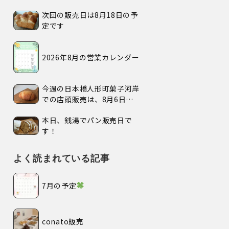
次回の販売日は8月18日の予
定です
2026年8月の営業カレンダー
今週の日本橋人形町菓子河岸
での店頭販売は、8月6日
(木)、7日(金)、の2日間で
本日、銭湯でパン販売日で
す。
す！
よく読まれている記事
7月の予定
conato販売