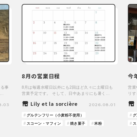
8月の営業日程
今
する事
8月は毎週水曜日以外にも2回ほど久々に土曜日も
営業
…
営業予定です。 そして、日中あまりにも暑く…
リす
Lily et la sorcière
8.03
2026.08.01
グルテンフリー（小麦粉不使用）
グ
スコーン・マフィン
焼き菓子
米粉
ス