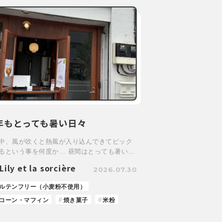
年もとっても暑い日々
中、風が吹くと熱風が入り込んできてビック
るという事を何度か… 昼間はとっても暑い…
Lily et la sorcière
2026.07.30
ルテンフリー（小麦粉不使用）
コーン・マフィン
焼き菓子
米粉