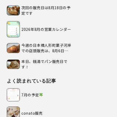
次回の販売日は8月18日の予
定です
2026年8月の営業カレンダー
今週の日本橋人形町菓子河岸
での店頭販売は、8月6日
(木)、7日(金)、の2日間で
本日、銭湯でパン販売日で
す。
す！
よく読まれている記事
7月の予定
conato販売