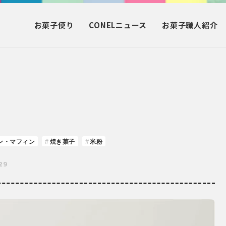
お菓子
便り
CONEL
ニュース
お菓子
職人紹介
ン・マフィン
焼き菓子
米粉
29