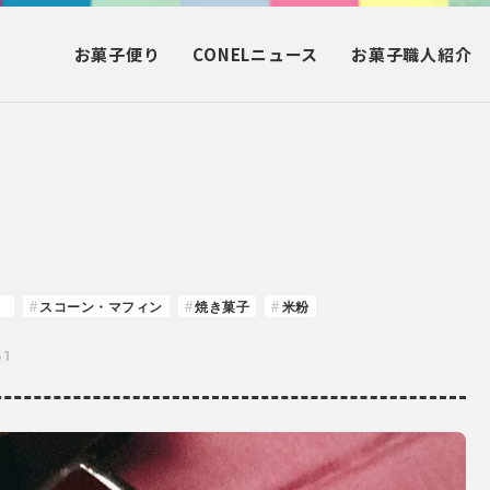
お菓子
便り
CONEL
ニュース
お菓子
職人紹介
）
スコーン・マフィン
焼き菓子
米粉
31