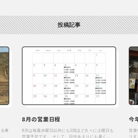
投稿記事
8月の営業日程
今
する事
8月は毎週水曜日以外にも2回ほど久々に土曜日も
営業
…
営業予定です。 そして、日中あまりにも暑く…
リす