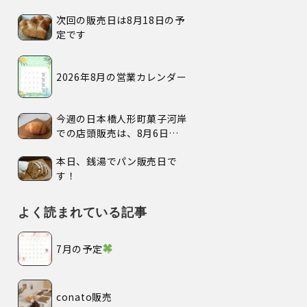
次回の販売日は8月18日の予
定です
2026年8月の営業カレンダー
今週の日本橋人形町菓子河岸
での店頭販売は、8月6日
(木)、7日(金)、の2日間で
本日、銭湯でパン販売日で
す。
す！
よく読まれている記事
7月の予定
conato販売