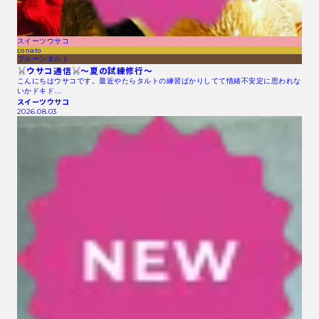
スイーツウサコ
conato
プルーンタルト
ウサコ通信
〜夏の試練修行〜
こんにちはウサコです。最近やたらタルトの練習ばかりしてて情緒不安定に思われな
いかドキド…
スイーツウサコ
2026.08.03