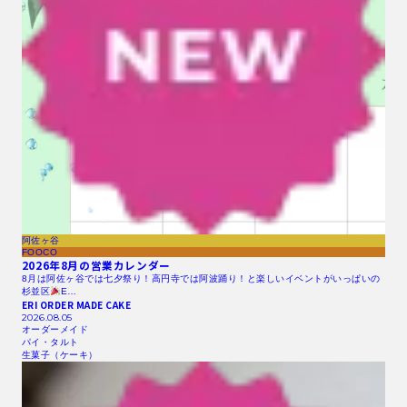
阿佐ヶ谷
FOOCO
2026年8月の営業カレンダー
8月は阿佐ヶ谷では七夕祭り！高円寺では阿波踊り！と楽しいイベントがいっぱいの
杉並区
E…
ERI ORDER MADE CAKE
2026.08.05
オーダーメイド
パイ・タルト
生菓子（ケーキ）