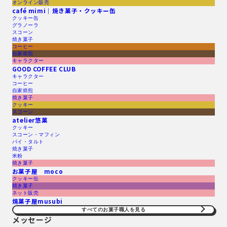
オンライン販売
café mimi｜焼き菓子・クッキー缶
クッキー缶
グラノーラ
スコーン
焼き菓子
コーヒー
自家焙煎
キャラクター
GOOD COFFEE CLUB
キャラクター
コーヒー
自家焙煎
焼き菓子
クッキー
スコーン
atelier悠菓
クッキー
スコーン・マフィン
パイ・タルト
焼き菓子
米粉
焼き菓子
お菓子屋 moco
クッキー缶
焼き菓子
ネット販売
焼菓子屋musubi
すべてのお菓子職人を見る​
メッセージ