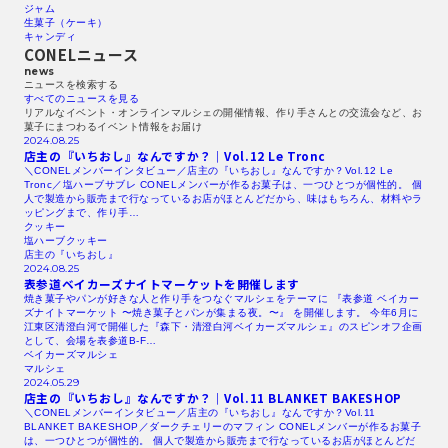
ジャム
生菓子（ケーキ）
キャンディ
CONELニュース
news
ニュースを検索する​
すべてのニュースを見る​
リアルなイベント・オンラインマルシェの開催情報、作り手さんとの交流会など、お
菓子にまつわるイベント情報をお届け
2024.08.25
店主の『いちおし』なんですか？｜Vol.12
Le Tronc
＼CONELメンバーインタビュー／店主の『いちおし』なんですか？Vol.12 Le
Tronc／塩ハーブサブレ CONELメンバーが作るお菓子は、一つひとつが個性的。 個
人で製造から販売まで行なっているお店がほとんどだから、味はもちろん、材料やラ
ッピングまで、作り手…
クッキー
塩ハーブクッキー
店主の『いちおし』
2024.08.25
表参道ベイカーズナイトマーケットを開催します
焼き菓子やパンが好きな人と作り手をつなぐマルシェをテーマに 『表参道 ベイカー
ズナイトマーケット 〜焼き菓子とパンが集まる夜。〜』 を開催します。 今年6月に
江東区清澄白河で開催した『森下・清澄白河ベイカーズマルシェ』のスピンオフ企画
として、会場を表参道B-F…
ベイカーズマルシェ
マルシェ
2024.05.29
店主の『いちおし』なんですか？｜Vol.11
BLANKET
BAKESHOP
＼CONELメンバーインタビュー／店主の『いちおし』なんですか？Vol.11
BLANKET BAKESHOP／ダークチェリーのマフィン CONELメンバーが作るお菓子
は、一つひとつが個性的。 個人で製造から販売まで行なっているお店がほとんどだ