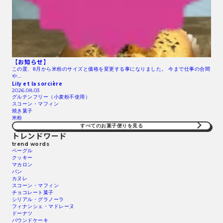
【お知らせ】
この度、8月から米粉のサイズと価格を変更する事になりました。 今まで仕事の合間
や…
Lily et la sorcière
2026.08.03
グルテンフリー（小麦粉不使用）
スコーン・マフィン
焼き菓子
米粉
すべてのお菓子便りを見る
トレンドワード
trend words
ベーグル
クッキー
マカロン
パン
カヌレ
スコーン・マフィン
チョコレート菓子
シリアル・グラノーラ
フィナンシェ・マドレーヌ
ドーナツ
パウンドケーキ