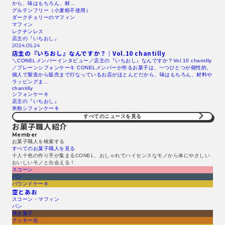
から、味はもちろん、材…
グルテンフリー（小麦粉不使用）
ダークチェリーのマフィン
マフィン
レクチンレス
店主の『いちおし』
2024.05.24
店主の『いちおし』なんですか？｜Vol.10 chantilly
＼CONELメンバーインタビュー／店主の『いちおし』なんですか？Vol.10 chantilly
／プレーンシフォンケーキ CONELメンバーが作るお菓子は、一つひとつが個性的。
個人で製造から販売まで行なっているお店がほとんどだから、味はもちろん、材料や
ラッピングま…
chantilly
シフォンケーキ
店主の『いちおし』
米粉シフォンケーキ
すべてのニュースを見る​
お菓子職人紹介
Member
お菓子職人を検索する​
すべてのお菓子職人を見る​
十人十色の作り手が集まるCONEL、おしゃれでハイセンスなモノから体にやさしい
おいしいモノと出会える！
スコーン
パン
パウンドケーキ
空とあお
スコーン・マフィン
パン
焼き菓子
クッキー缶