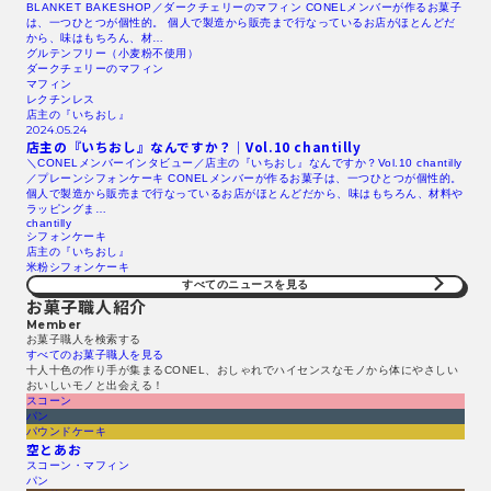
BLANKET BAKESHOP／ダークチェリーのマフィン CONELメンバーが作るお菓子
は、一つひとつが個性的。 個人で製造から販売まで行なっているお店がほとんどだ
から、味はもちろん、材…
グルテンフリー（小麦粉不使用）
ダークチェリーのマフィン
マフィン
レクチンレス
店主の『いちおし』
2024.05.24
店主の『いちおし』なんですか？｜Vol.10 chantilly
＼CONELメンバーインタビュー／店主の『いちおし』なんですか？Vol.10 chantilly
／プレーンシフォンケーキ CONELメンバーが作るお菓子は、一つひとつが個性的。
個人で製造から販売まで行なっているお店がほとんどだから、味はもちろん、材料や
ラッピングま…
chantilly
シフォンケーキ
店主の『いちおし』
米粉シフォンケーキ
すべてのニュースを見る​
お菓子職人紹介
Member
お菓子職人を検索する​
すべてのお菓子職人を見る​
十人十色の作り手が集まるCONEL、おしゃれでハイセンスなモノから体にやさしい
おいしいモノと出会える！
スコーン
パン
パウンドケーキ
空とあお
スコーン・マフィン
パン