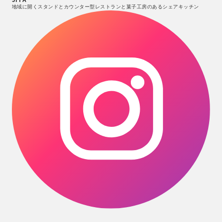
地域に開くスタンドとカウンター型レストランと菓子工房のあるシェアキッチン