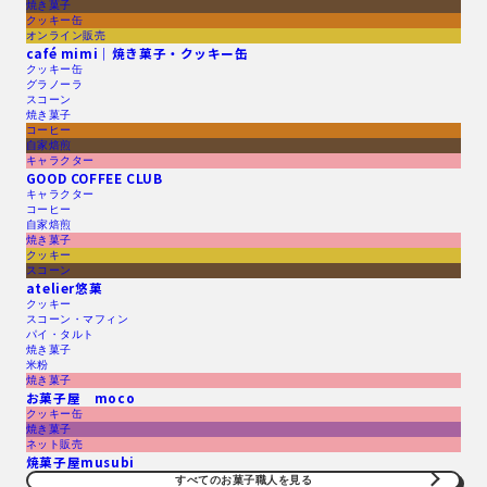
焼き菓子
クッキー缶
オンライン販売
café mimi｜焼き菓子・クッキー缶
クッキー缶
グラノーラ
スコーン
焼き菓子
コーヒー
自家焙煎
キャラクター
GOOD COFFEE CLUB
キャラクター
コーヒー
自家焙煎
焼き菓子
クッキー
スコーン
atelier悠菓
クッキー
スコーン・マフィン
パイ・タルト
焼き菓子
米粉
焼き菓子
お菓子屋 moco
クッキー缶
焼き菓子
ネット販売
焼菓子屋musubi
すべてのお菓子職人を見る​