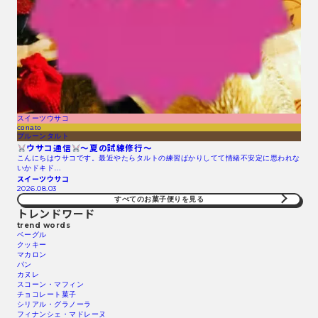
スイーツウサコ
conato
プルーンタルト
ウサコ通信
〜夏の試練修行〜
こんにちはウサコです。最近やたらタルトの練習ばかりしてて情緒不安定に思われな
いかドキド…
スイーツウサコ
2026.08.03
すべてのお菓子便りを見る
トレンドワード
trend words
ベーグル
クッキー
マカロン
パン
カヌレ
スコーン・マフィン
チョコレート菓子
シリアル・グラノーラ
フィナンシェ・マドレーヌ