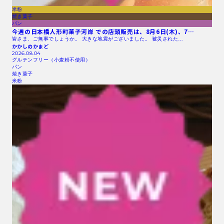
米粉
焼き菓子
パン
今週の日本橋人形町菓子河岸 での店頭販売は、8月6日(木)、7…
皆さま、ご無事でしょうか。 大きな地震がございました。 被災された…
かかしのかまど
2026.08.04
グルテンフリー（小麦粉不使用）
パン
焼き菓子
米粉