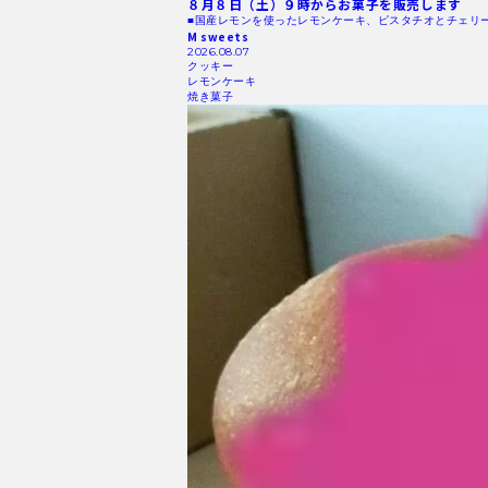
８月８日（土）９時からお菓子を販売します
■国産レモンを使ったレモンケーキ、ピスタチオとチェリ
M sweets
2026.08.07
クッキー
レモンケーキ
焼き菓子