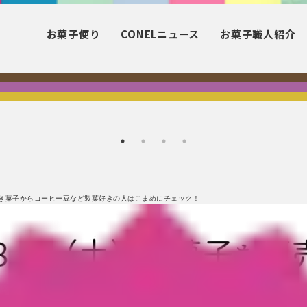
お菓子
便り
CONEL
ニュース
お菓子
職人紹介
き菓子からコーヒー豆など製菓好きの人はこまめにチェック！