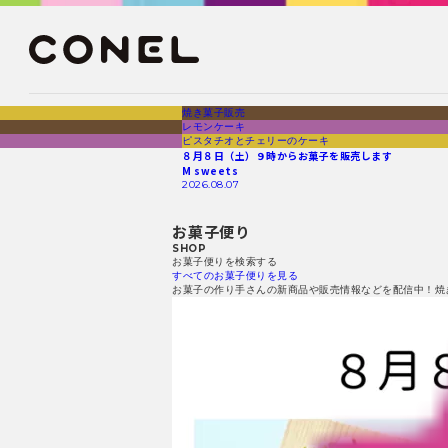
焼き菓子販売
レモンケーキ
ピスタチオとチェリーのケーキ
８月８日（土）９時からお菓子を販売します
M sweets
2026.08.07
お菓子便り
SHOP
お菓子便りを検索する
すべてのお菓子便りを見る
お菓子の作り手さんの新商品や販売情報などを配信中！焼