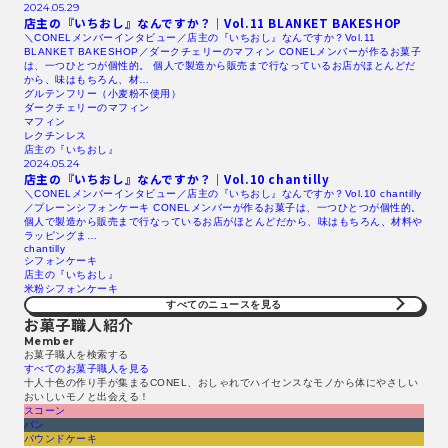
2024.05.29
店主の『いちおし』なんですか？｜Vol.11
BLANKET
BAKESHOP
＼CONELメンバーインタビュー／店主の『いちおし』なんですか？Vol.11
BLANKET BAKESHOP／ダークチェリーのマフィン CONELメンバーが作るお菓子
は、一つひとつが個性的。 個人で製造から販売まで行なっているお店がほとんどだ
から、味はもちろん、材…
グルテンフリー（小麦粉不使用）
ダークチェリーのマフィン
マフィン
レクチンレス
店主の『いちおし』
2024.05.24
店主の『いちおし』なんですか？｜Vol.10 chantilly
＼CONELメンバーインタビュー／店主の『いちおし』なんですか？Vol.10 chantilly
／プレーンシフォンケーキ CONELメンバーが作るお菓子は、一つひとつが個性的。
個人で製造から販売まで行なっているお店がほとんどだから、味はもちろん、材料や
ラッピングま…
chantilly
シフォンケーキ
店主の『いちおし』
米粉シフォンケーキ
すべてのニュースを見る​
お菓子職人紹介
Member
お菓子職人を検索する​
すべてのお菓子職人を見る​
十人十色の作り手が集まるCONEL、おしゃれでハイセンスなモノから体にやさしい
おいしいモノと出会える！
スコーン
パン
パウンドケーキ