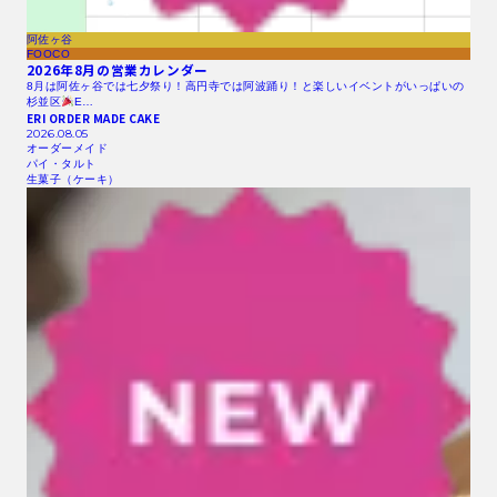
阿佐ヶ谷
FOOCO
2026年8月の営業カレンダー
8月は阿佐ヶ谷では七夕祭り！高円寺では阿波踊り！と楽しいイベントがいっぱいの
杉並区
E…
ERI ORDER MADE CAKE
2026.08.05
オーダーメイド
パイ・タルト
生菓子（ケーキ）