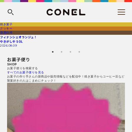
焼き菓子
クッキー
清澄白河
フィナンシェオランジュ！
やきがしや SOL
2026.08.09
お菓子便り
SHOP
お菓子便りを検索する
すべてのお菓子便りを見る
お菓子の作り手さんの新商品や販売情報などを配信中！焼き菓子からコーヒー豆など
製菓好きの人はこまめにチェック！