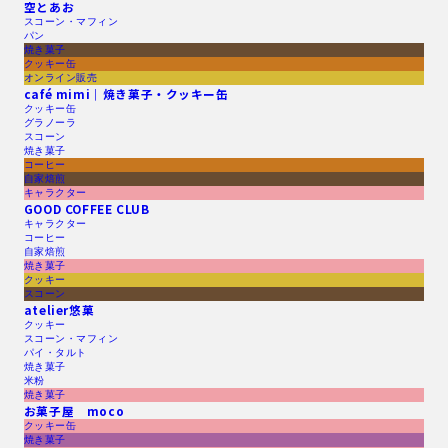
空とあお
スコーン・マフィン
パン
焼き菓子
クッキー缶
オンライン販売
café mimi｜焼き菓子・クッキー缶
クッキー缶
グラノーラ
スコーン
焼き菓子
コーヒー
自家焙煎
キャラクター
GOOD COFFEE CLUB
キャラクター
コーヒー
自家焙煎
焼き菓子
クッキー
スコーン
atelier悠菓
クッキー
スコーン・マフィン
パイ・タルト
焼き菓子
米粉
焼き菓子
お菓子屋 moco
クッキー缶
焼き菓子