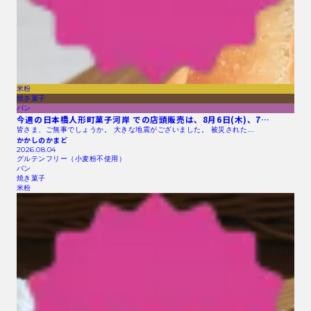
米粉
焼き菓子
パン
今週の日本橋人形町菓子河岸 での店頭販売は、8月6日(木)、7…
皆さま、ご無事でしょうか。 大きな地震がございました。 被災された…
かかしのかまど
2026.08.04
グルテンフリー（小麦粉不使用）
パン
焼き菓子
米粉