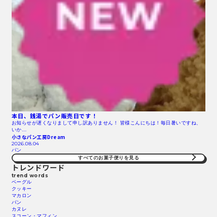
本日、銭湯でパン販売日です！
お知らせが遅くなりまして申し訳ありません！ 皆様こんにちは！毎日暑いですね、
いか…
小さなパン工房Dream
2026.08.04
パン
すべてのお菓子便りを見る
トレンドワード
trend words
ベーグル
クッキー
マカロン
パン
カヌレ
スコーン・マフィン