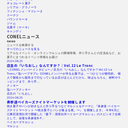
チョコレート菓子
シリアル・グラノーラ
フィナンシェ・マドレーヌ
ドーナツ
パウンドケーキ
ジャム
生菓子（ケーキ）
キャンディ
CONELニュース
news
ニュースを検索する​
すべてのニュースを見る​
リアルなイベント・オンラインマルシェの開催情報、作り手さんとの交流会など、お
菓子にまつわるイベント情報をお届け
2024.08.25
店主の『いちおし』なんですか？｜Vol.12
Le Tronc
＼CONELメンバーインタビュー／店主の『いちおし』なんですか？Vol.12 Le
Tronc／塩ハーブサブレ CONELメンバーが作るお菓子は、一つひとつが個性的。 個
人で製造から販売まで行なっているお店がほとんどだから、味はもちろん、材料やラ
ッピングまで、作り手…
クッキー
塩ハーブクッキー
店主の『いちおし』
2024.08.25
表参道ベイカーズナイトマーケットを開催します
焼き菓子やパンが好きな人と作り手をつなぐマルシェをテーマに 『表参道 ベイカー
ズナイトマーケット 〜焼き菓子とパンが集まる夜。〜』 を開催します。 今年6月に
江東区清澄白河で開催した『森下・清澄白河ベイカーズマルシェ』のスピンオフ企画
として、会場を表参道B-F…
ベイカーズマルシェ
マルシェ