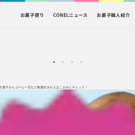
お菓子
便り
CONEL
ニュース
お菓子
職人紹介
き菓子からコーヒー豆など製菓好きの人はこまめにチェック！