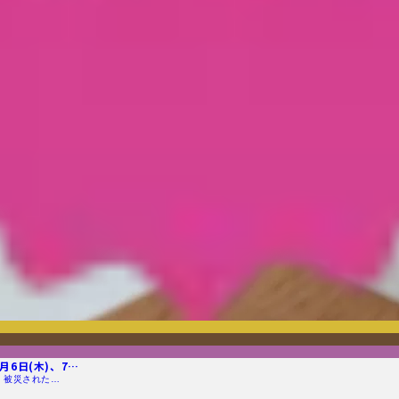
6日(木)、7…
 被災された…