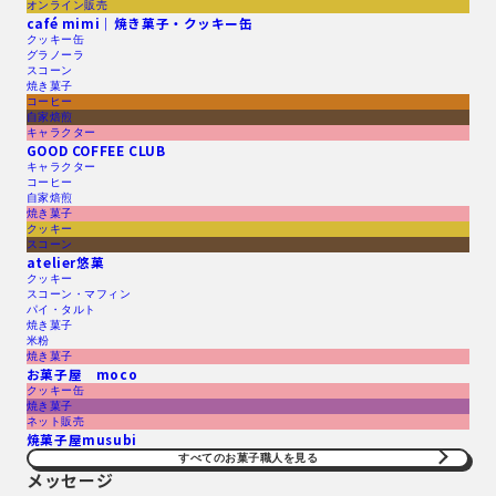
オンライン販売
café mimi｜焼き菓子・クッキー缶
クッキー缶
グラノーラ
スコーン
焼き菓子
コーヒー
自家焙煎
キャラクター
GOOD COFFEE CLUB
キャラクター
コーヒー
自家焙煎
焼き菓子
クッキー
スコーン
atelier悠菓
クッキー
スコーン・マフィン
パイ・タルト
焼き菓子
米粉
焼き菓子
お菓子屋 moco
クッキー缶
焼き菓子
ネット販売
焼菓子屋musubi
すべてのお菓子職人を見る​
メッセージ