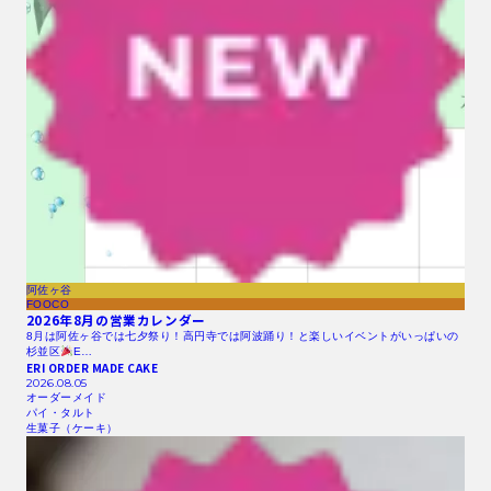
阿佐ヶ谷
FOOCO
2026年8月の営業カレンダー
8月は阿佐ヶ谷では七夕祭り！高円寺では阿波踊り！と楽しいイベントがいっぱいの
杉並区
E…
ERI ORDER MADE CAKE
2026.08.05
オーダーメイド
パイ・タルト
生菓子（ケーキ）