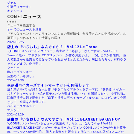
ジャム
生菓子（ケーキ）
キャンディ
CONELニュース
news
ニュースを検索する​
すべてのニュースを見る​
リアルなイベント・オンラインマルシェの開催情報、作り手さんとの交流会など、お
菓子にまつわるイベント情報をお届け
2024.08.25
店主の『いちおし』なんですか？｜Vol.12
Le Tronc
＼CONELメンバーインタビュー／店主の『いちおし』なんですか？Vol.12 Le
Tronc／塩ハーブサブレ CONELメンバーが作るお菓子は、一つひとつが個性的。 個
人で製造から販売まで行なっているお店がほとんどだから、味はもちろん、材料やラ
ッピングまで、作り手…
クッキー
塩ハーブクッキー
店主の『いちおし』
2024.08.25
表参道ベイカーズナイトマーケットを開催します
焼き菓子やパンが好きな人と作り手をつなぐマルシェをテーマに 『表参道 ベイカー
ズナイトマーケット 〜焼き菓子とパンが集まる夜。〜』 を開催します。 今年6月に
江東区清澄白河で開催した『森下・清澄白河ベイカーズマルシェ』のスピンオフ企画
として、会場を表参道B-F…
ベイカーズマルシェ
マルシェ
2024.05.29
店主の『いちおし』なんですか？｜Vol.11
BLANKET
BAKESHOP
＼CONELメンバーインタビュー／店主の『いちおし』なんですか？Vol.11
BLANKET BAKESHOP／ダークチェリーのマフィン CONELメンバーが作るお菓子
は、一つひとつが個性的。 個人で製造から販売まで行なっているお店がほとんどだ