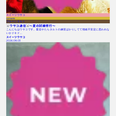
スイーツウサコ
conato
プルーンタルト
ウサコ通信
〜夏の試練修行〜
こんにちはウサコです。最近やたらタルトの練習ばかりしてて情緒不安定に思われな
いかドキド…
スイーツウサコ
2026.08.03