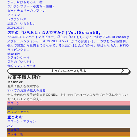
から、味はもちろん、材…
グルテンフリー（小麦粉不使用）
ダークチェリーのマフィン
マフィン
レクチンレス
店主の『いちおし』
2024.05.24
店主の『いちおし』なんですか？｜Vol.10 chantilly
＼CONELメンバーインタビュー／店主の『いちおし』なんですか？Vol.10 chantilly
／プレーンシフォンケーキ CONELメンバーが作るお菓子は、一つひとつが個性的。
個人で製造から販売まで行なっているお店がほとんどだから、味はもちろん、材料や
ラッピングま…
chantilly
シフォンケーキ
店主の『いちおし』
米粉シフォンケーキ
すべてのニュースを見る​
お菓子職人紹介
Member
お菓子職人を検索する​
すべてのお菓子職人を見る​
十人十色の作り手が集まるCONEL、おしゃれでハイセンスなモノから体にやさしい
おいしいモノと出会える！
スコーン
パン
パウンドケーキ
空とあお
スコーン・マフィン
パン
焼き菓子
クッキー缶