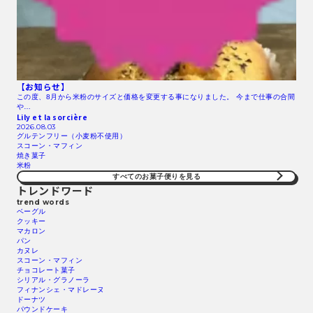
【お知らせ】
この度、8月から米粉のサイズと価格を変更する事になりました。 今まで仕事の合間
や…
Lily et la sorcière
2026.08.03
グルテンフリー（小麦粉不使用）
スコーン・マフィン
焼き菓子
米粉
すべてのお菓子便りを見る
トレンドワード
trend words
ベーグル
クッキー
マカロン
パン
カヌレ
スコーン・マフィン
チョコレート菓子
シリアル・グラノーラ
フィナンシェ・マドレーヌ
ドーナツ
パウンドケーキ