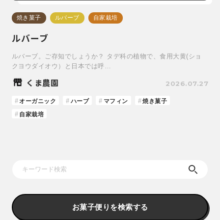
焼き菓子
ルバーブ
自家栽培
ルバーブ
ルバーブ。ご存知でしょうか？ タデ科の植物で、食用大黄(ショ
クヨウダイオウ）と日本では呼…
くま農園
2026.07.27
オーガニック
ハーブ
マフィン
焼き菓子
自家栽培
お菓子便りを検索する