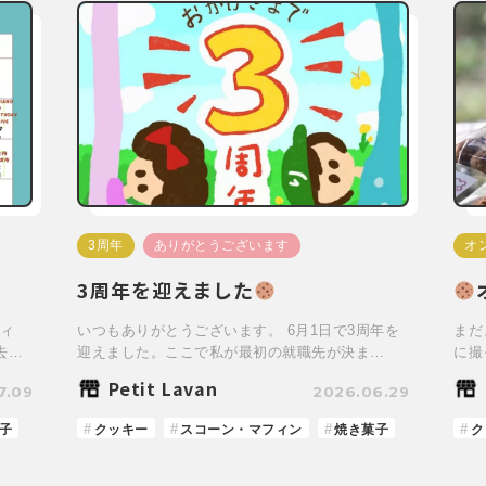
3周年
ありがとうございます
オ
3周年を迎えました
ィ
いつもありがとうございます。 6月1日で3周年を
まだ
去…
迎えました。ここで私が最初の就職先が決ま…
に撮
Petit Lavan
7.09
2026.06.29
子
クッキー
スコーン・マフィン
焼き菓子
ク