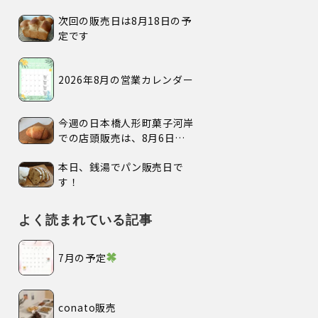
次回の販売日は8月18日の予
定です
2026年8月の営業カレンダー
今週の日本橋人形町菓子河岸
での店頭販売は、8月6日
(木)、7日(金)、の2日間で
本日、銭湯でパン販売日で
す。
す！
よく読まれている記事
7月の予定
conato販売