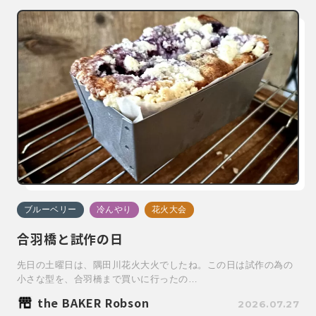
ブルーベリー
冷んやり
花火大会
合羽橋と試作の日
先日の土曜日は、隅田川花火大火でしたね。この日は試作の為の
小さな型を、合羽橋まで買いに行ったの…
the BAKER Robson
2026.07.27