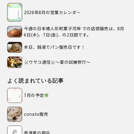
2026年8月の営業カレンダー
今週の日本橋人形町菓子河岸 での店頭販売は、8月
6日(木)、7日(金)、の2日間です。
本日、銭湯でパン販売日です！
ウサコ通信
〜夏の試練修行〜
よく読まれている記事
7月の予定
conato販売
香港夏の甜品