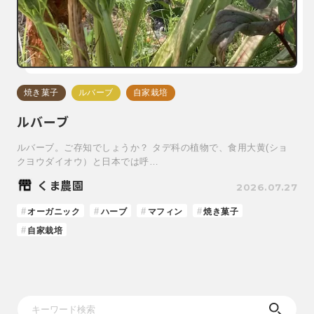
焼き菓子
ルバーブ
自家栽培
ルバーブ
ルバーブ。ご存知でしょうか？ タデ科の植物で、食用大黄(ショ
クヨウダイオウ）と日本では呼…
くま農園
2026.07.27
オーガニック
ハーブ
マフィン
焼き菓子
自家栽培