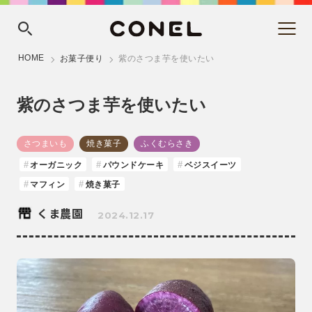
HOME
お菓子便り
紫のさつま芋を使いたい
紫のさつま芋を使いたい
さつまいも
焼き菓子
ふくむらさき
オーガニック
パウンドケーキ
ベジスイーツ
マフィン
焼き菓子
くま農園
2024.12.17