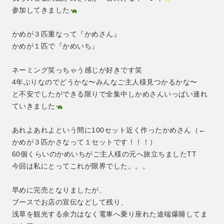
参加してきました
かめが３匹重なって『かめさん』
かめが１匹で『かめいち』
ネーミング笑っちゃう感じが好きです笑
4年ぶりなのでどうかな〜みんなご主人様見つかるかな〜
と不安でしたができる限りで全集中しかめさんいっぱい連れ
ていきました
あれよあれよという間に100セット近く作ったかめさん（←
かめが３匹かさなって１セットです！！！）
60個くらいのかめいちがご主人様の元へ旅立ちましたTT
今回は私にとってこれが限界でした。。。
早めに完売となりましたが、
ブースでお店の宣伝などして残り、
浅草を観光する余力はなく電車へ乗り座れた途端爆睡してま