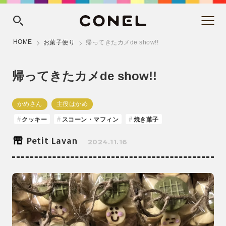
HOME
お菓子便り
帰ってきたカメde show!!
帰ってきたカメde show!!
かめさん
主役はかめ
クッキー
スコーン・マフィン
焼き菓子
Petit Lavan
2024.11.16