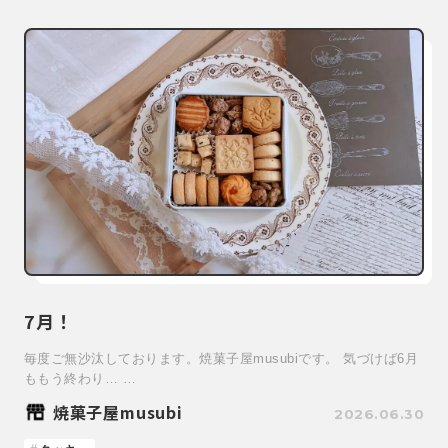
7月！
毎度ご無沙汰しております。焼菓子屋musubiです。 気づけば6月
ももう終わり… …
焼菓子屋musubi
2026.06.30