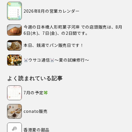
2026年8月の営業カレンダー
今週の日本橋人形町菓子河岸 での店頭販売は、8月
6日(木)、7日(金)、の2日間です。
本日、銭湯でパン販売日です！
ウサコ通信
〜夏の試練修行〜
よく読まれている記事
7月の予定
conato販売
香港夏の甜品