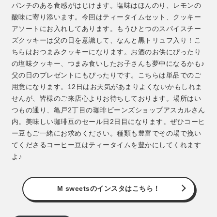
パンチのある食感がはじけます。塩味はほんのり、レモンの
酸味に寄り添います。今回はティータイムセット、クッキー
アソートにお入れしてあります。もうひとつのスパイスチー
ズクッキーは父の日を意識して、なんと黒トリュフ入り！こ
ちらはおつまみクッキーになります。お酒のお供にぴったり
の塩味クッキー、つまみ食いしたお子さんも夢中になるかも♪
父の日のプレゼントにもぴったりです。こちらは単品でのご
用意になります。12日はお天気があまりよくないかもしれま
せんが、皆様のご来店心よりお待ちしております。場所はい
つもの通り、亀戸2丁目の珈琲ビーンズショップアスカルさん
内。美味しい珈琲豆のセール日2日目になります。ぜひコーヒ
ー豆もご一緒にお求めください。種類も豊富でその場で挽い
てくださるコーヒー豆はティータイムを豊かにしてくれます
よ♪
M sweetsのインスタはこちら！