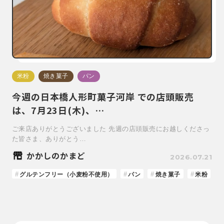
米粉
焼き菓子
パン
今週の日本橋人形町菓子河岸 での店頭販売
は、7月23日(木)、…
ご来店ありがとうございました 先週の店頭販売にお越しくださっ
た皆さま、ありがとう…
かかしのかまど
2026.07.21
グルテンフリー（小麦粉不使用）
パン
焼き菓子
米粉