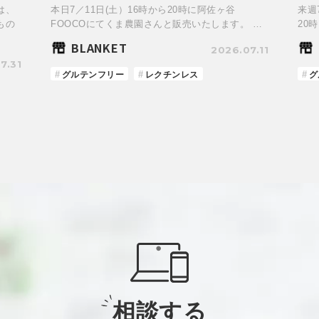
は、
本日7／11日(土）16時から20時に阿佐ヶ谷
来週
もの
FOOCOにてくま農園さんと販売いたします。 …
20
BLANKET
2026.07.11
7.31
グルテンフリー
レクチンレス
グ
相談する