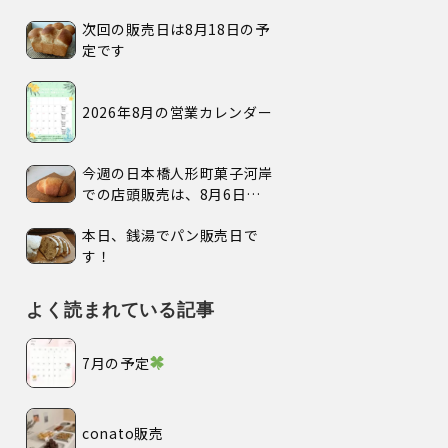
次回の販売日は8月18日の予
定です
2026年8月の営業カレンダー
今週の日本橋人形町菓子河岸
での店頭販売は、8月6日
(木)、7日(金)、の2日間で
本日、銭湯でパン販売日で
す。
す！
よく読まれている記事
7月の予定
conato販売