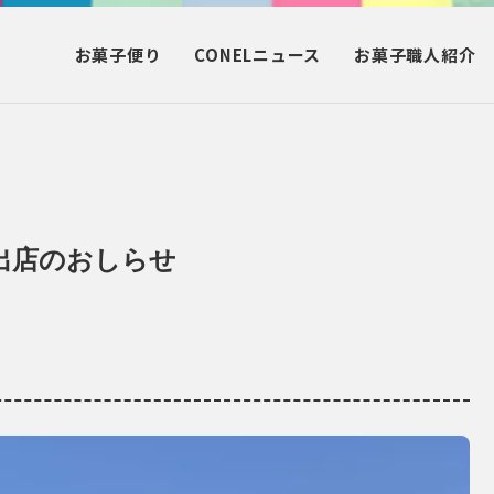
お菓子
便り
CONEL
ニュース
お菓子
職人紹介
P 出店のおしらせ