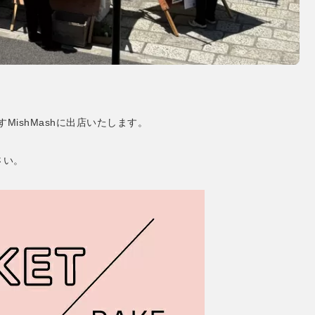
MishMashに出店いたします。
さい。