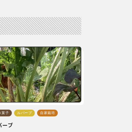
き菓子
ルバーブ
自家栽培
バーブ