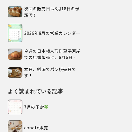
次回の販売日は8月18日の予
定です
2026年8月の営業カレンダー
今週の日本橋人形町菓子河岸
での店頭販売は、8月6日
(木)、7日(金)、の2日間で
本日、銭湯でパン販売日で
す。
す！
よく読まれている記事
7月の予定
conato販売