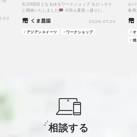
いか
先日9回目となるゆるワークショップ をひっそり
ルバ
と開催いたしました
今回も夏真っ盛りに…
食用
8.02
くま農園
2026.07.29
アジアンスイーツ
ワークショップ
オ
焼
相談する