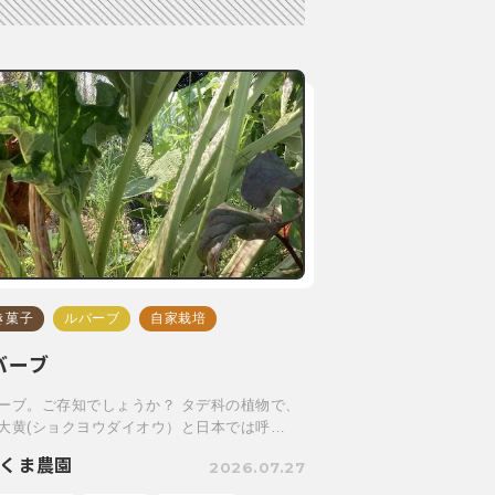
き菓子
ルバーブ
自家栽培
バーブ
ーブ。ご存知でしょうか？ タデ科の植物で、
大黄(ショクヨウダイオウ）と日本では呼…
くま農園
2026.07.27