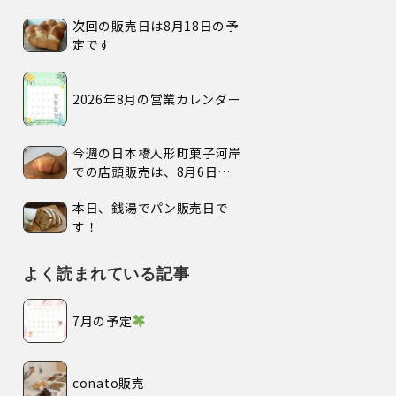
次回の販売日は8月18日の予
定です
2026年8月の営業カレンダー
今週の日本橋人形町菓子河岸
での店頭販売は、8月6日
(木)、7日(金)、の2日間で
本日、銭湯でパン販売日で
す。
す！
よく読まれている記事
7月の予定
conato販売