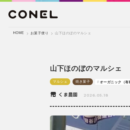
HOME
お菓子便り
山下ほのぼのマルシェ
山下ほのぼのマルシェ
マルシェ
焼き菓子
オーガニック（有
くま農園
2026.05.18