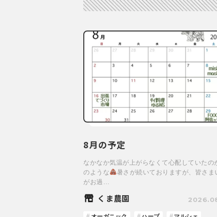
8月の予定
なかなか気温が上がらなくて心配していたの
のような
暑さが続いておりますが、皆さま
がお過…
くま農園
2026.0
オーガニック
ハーブ
マルシェ