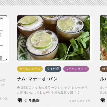
ライムジュース
タイ料理
ワークショップ
焼
ナム･マナーオ･パン
ル
が嘘
いか
先日9回目となるゆるワークショップ をひっそり
ルバ
と開催いたしました
今回も夏真っ盛りに…
食用
8.02
くま農園
2026.07.29