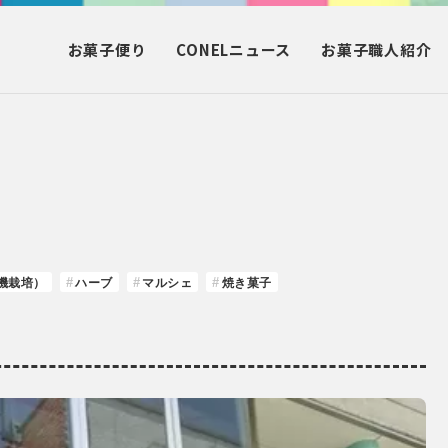
お菓子
便り
CONEL
ニュース
お菓子
職人紹介
機栽培）
ハーブ
マルシェ
焼き菓子