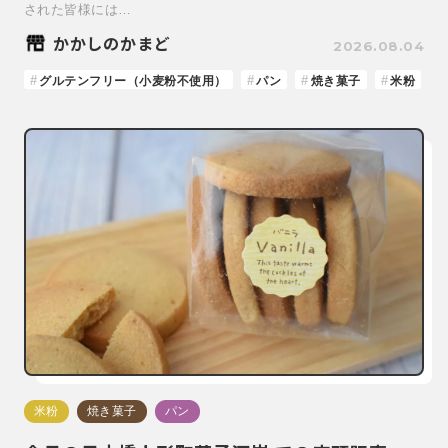
された皆様には…
かかしのかまど
2026.08.04
グルテンフリー（小麦粉不使用）
パン
焼き菓子
米粉
米粉
焼き菓子
パン