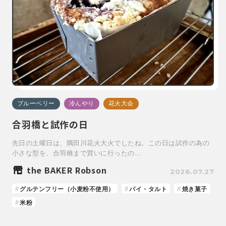
ブルーベリー
冷んやり
花火大会
合羽橋と試作の日
先日の土曜日は、隅田川花火大火でしたね。この日は試作の為の
小さな型を、合羽橋まで買いに行ったの…
the BAKER Robson
2026.07.27
グルテンフリー（小麦粉不使用）
パイ・タルト
焼き菓子
米粉