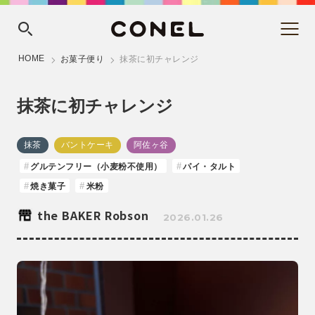
HOME
お菓子便り
抹茶に初チャレンジ
抹茶に初チャレンジ
抹茶
バントケーキ
阿佐ヶ谷
グルテンフリー（小麦粉不使用）
パイ・タルト
焼き菓子
米粉
the BAKER Robson
2026.01.26