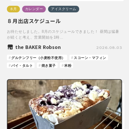
８月
カレンダー
アイスクリーム
８月出店スケジュール
お待たせしました。8月のスケジュールできました！ 昼間は猛暑
が続くと考え、営業開始を1時…
the BAKER Robson
2026.08.03
グルテンフリー（小麦粉不使用）
スコーン・マフィン
パイ・タルト
焼き菓子
米粉