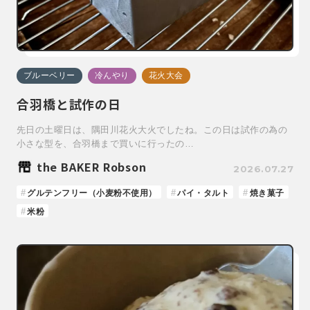
ブルーベリー
冷んやり
花火大会
合羽橋と試作の日
先日の土曜日は、隅田川花火大火でしたね。この日は試作の為の
小さな型を、合羽橋まで買いに行ったの…
the BAKER Robson
2026.07.27
グルテンフリー（小麦粉不使用）
パイ・タルト
焼き菓子
米粉