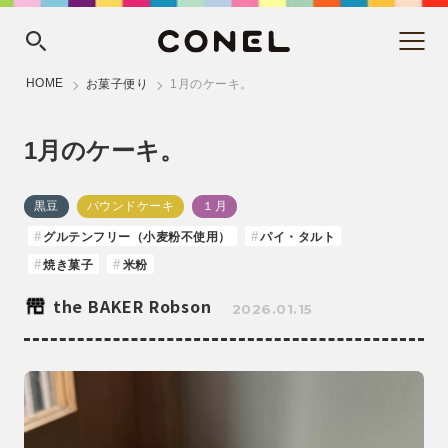
HOME
お菓子便り
1月のケーキ。
1月のケーキ。
黒豆
パウンドケーキ
１月
グルテンフリー（小麦粉不使用）
パイ・タルト
焼き菓子
米粉
the BAKER Robson
2026.01.15