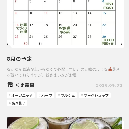
8月の予定
なかなか気温が上がらなくて心配していたのが嘘のような
暑さ
が続いておりますが、皆さまいかがお過…
くま農園
2026.08.02
オーガニック
ハーブ
マルシェ
ワークショップ
焼き菓子