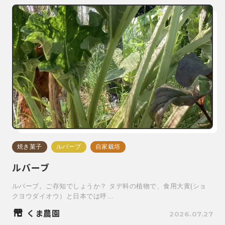
焼き菓子
ルバーブ
自家栽培
ルバーブ
ルバーブ。ご存知でしょうか？ タデ科の植物で、食用大黄(ショ
クヨウダイオウ）と日本では呼…
くま農園
2026.07.27