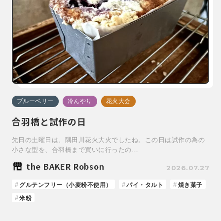
ブルーベリー
冷んやり
花火大会
合羽橋と試作の日
先日の土曜日は、隅田川花火大火でしたね。この日は試作の為の
小さな型を、合羽橋まで買いに行ったの…
the BAKER Robson
2026.07.27
グルテンフリー（小麦粉不使用）
パイ・タルト
焼き菓子
米粉