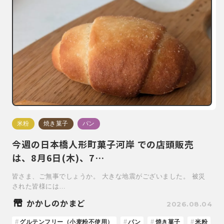
米粉
焼き菓子
パン
今週の日本橋人形町菓子河岸 での店頭販売
は、8月6日(木)、7…
皆さま、ご無事でしょうか。 大きな地震がございました。 被災
された皆様には…
かかしのかまど
2026.08.04
グルテンフリー（小麦粉不使用）
パン
焼き菓子
米粉