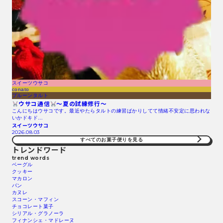
スイーツウサコ
conato
プルーンタルト
ウサコ通信
〜夏の試練修行〜
こんにちはウサコです。最近やたらタルトの練習ばかりしてて情緒不安定に思われな
いかドキド…
スイーツウサコ
2026.08.03
すべてのお菓子便りを見る
トレンドワード
trend words
ベーグル
クッキー
マカロン
パン
カヌレ
スコーン・マフィン
チョコレート菓子
シリアル・グラノーラ
フィナンシェ・マドレーヌ