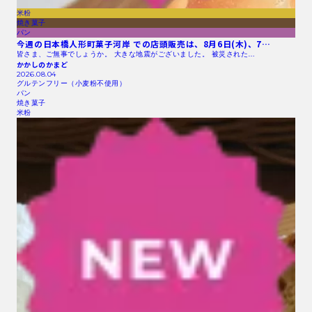
米粉
焼き菓子
パン
今週の日本橋人形町菓子河岸 での店頭販売は、8月6日(木)、7…
皆さま、ご無事でしょうか。 大きな地震がございました。 被災された…
かかしのかまど
2026.08.04
グルテンフリー（小麦粉不使用）
パン
焼き菓子
米粉