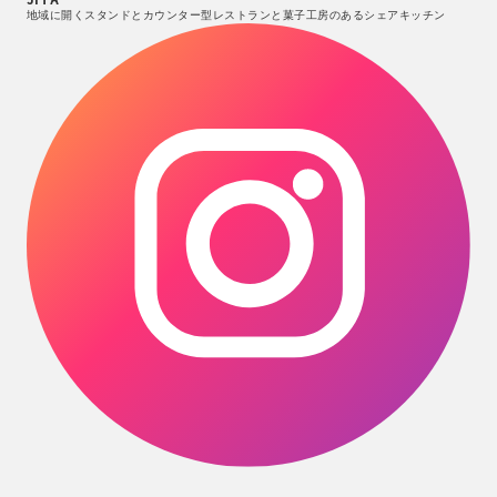
地域に開くスタンドとカウンター型レストランと菓子工房のあるシェアキッチン