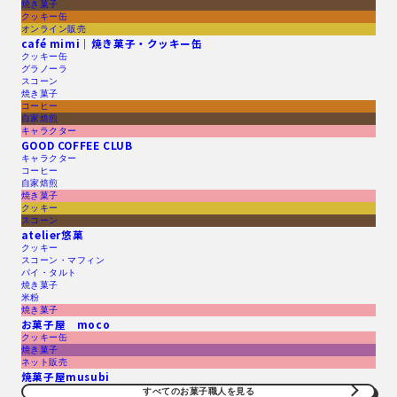
焼き菓子
クッキー缶
オンライン販売
café mimi｜焼き菓子・クッキー缶
クッキー缶
グラノーラ
スコーン
焼き菓子
コーヒー
自家焙煎
キャラクター
GOOD COFFEE CLUB
キャラクター
コーヒー
自家焙煎
焼き菓子
クッキー
スコーン
atelier悠菓
クッキー
スコーン・マフィン
パイ・タルト
焼き菓子
米粉
焼き菓子
お菓子屋 moco
クッキー缶
焼き菓子
ネット販売
焼菓子屋musubi
すべてのお菓子職人を見る​