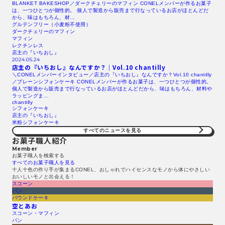
BLANKET BAKESHOP／ダークチェリーのマフィン CONELメンバーが作るお菓子
は、一つひとつが個性的。 個人で製造から販売まで行なっているお店がほとんどだ
から、味はもちろん、材…
グルテンフリー（小麦粉不使用）
ダークチェリーのマフィン
マフィン
レクチンレス
店主の『いちおし』
2024.05.24
店主の『いちおし』なんですか？｜Vol.10 chantilly
＼CONELメンバーインタビュー／店主の『いちおし』なんですか？Vol.10 chantilly
／プレーンシフォンケーキ CONELメンバーが作るお菓子は、一つひとつが個性的。
個人で製造から販売まで行なっているお店がほとんどだから、味はもちろん、材料や
ラッピングま…
chantilly
シフォンケーキ
店主の『いちおし』
米粉シフォンケーキ
すべてのニュースを見る​
お菓子職人紹介
Member
お菓子職人を検索する​
すべてのお菓子職人を見る​
十人十色の作り手が集まるCONEL、おしゃれでハイセンスなモノから体にやさしい
おいしいモノと出会える！
スコーン
パン
パウンドケーキ
空とあお
スコーン・マフィン
パン