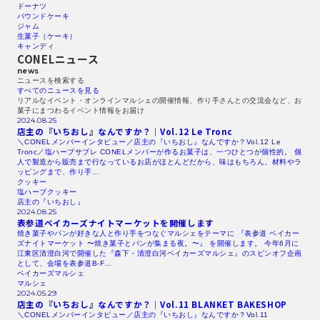
ドーナツ
パウンドケーキ
ジャム
生菓子（ケーキ）
キャンディ
CONELニュース
news
ニュースを検索する​
すべてのニュースを見る​
リアルなイベント・オンラインマルシェの開催情報、作り手さんとの交流会など、お
菓子にまつわるイベント情報をお届け
2024.08.25
店主の『いちおし』なんですか？｜Vol.12
Le Tronc
＼CONELメンバーインタビュー／店主の『いちおし』なんですか？Vol.12 Le
Tronc／塩ハーブサブレ CONELメンバーが作るお菓子は、一つひとつが個性的。 個
人で製造から販売まで行なっているお店がほとんどだから、味はもちろん、材料やラ
ッピングまで、作り手…
クッキー
塩ハーブクッキー
店主の『いちおし』
2024.08.25
表参道ベイカーズナイトマーケットを開催します
焼き菓子やパンが好きな人と作り手をつなぐマルシェをテーマに 『表参道 ベイカー
ズナイトマーケット 〜焼き菓子とパンが集まる夜。〜』 を開催します。 今年6月に
江東区清澄白河で開催した『森下・清澄白河ベイカーズマルシェ』のスピンオフ企画
として、会場を表参道B-F…
ベイカーズマルシェ
マルシェ
2024.05.29
店主の『いちおし』なんですか？｜Vol.11
BLANKET
BAKESHOP
＼CONELメンバーインタビュー／店主の『いちおし』なんですか？Vol.11