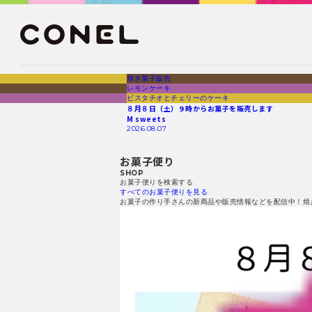
焼き菓子販売
レモンケーキ
ピスタチオとチェリーのケーキ
８月８日（土）９時からお菓子を販売します
M sweets
2026.08.07
お菓子便り
SHOP
お菓子便りを検索する
すべてのお菓子便りを見る
お菓子の作り手さんの新商品や販売情報などを配信中！焼