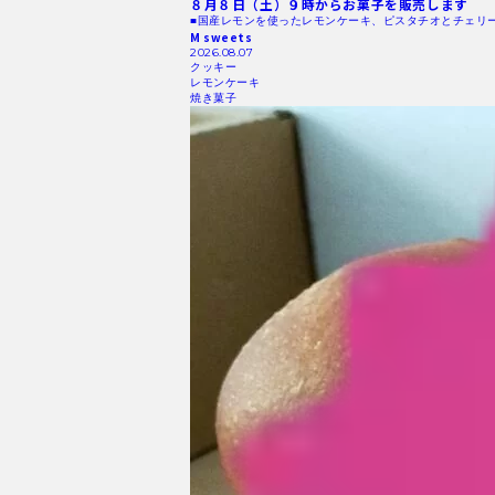
８月８日（土）９時からお菓子を販売します
■国産レモンを使ったレモンケーキ、ピスタチオとチェリ
M sweets
2026.08.07
クッキー
レモンケーキ
焼き菓子