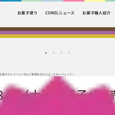
お菓子
便り
CONEL
ニュース
お菓子
職人紹介
き菓子からコーヒー豆など製菓好きの人はこまめにチェック！