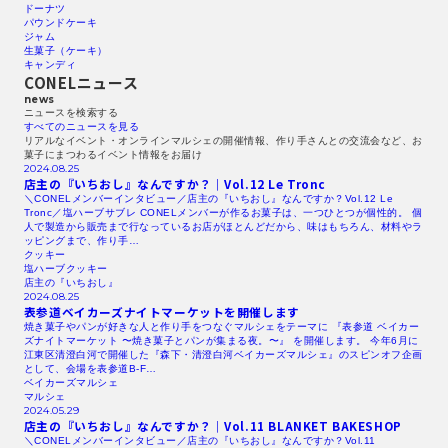
ドーナツ
パウンドケーキ
ジャム
生菓子（ケーキ）
キャンディ
CONELニュース
news
ニュースを検索する​
すべてのニュースを見る​
リアルなイベント・オンラインマルシェの開催情報、作り手さんとの交流会など、お
菓子にまつわるイベント情報をお届け
2024.08.25
店主の『いちおし』なんですか？｜Vol.12
Le Tronc
＼CONELメンバーインタビュー／店主の『いちおし』なんですか？Vol.12 Le
Tronc／塩ハーブサブレ CONELメンバーが作るお菓子は、一つひとつが個性的。 個
人で製造から販売まで行なっているお店がほとんどだから、味はもちろん、材料やラ
ッピングまで、作り手…
クッキー
塩ハーブクッキー
店主の『いちおし』
2024.08.25
表参道ベイカーズナイトマーケットを開催します
焼き菓子やパンが好きな人と作り手をつなぐマルシェをテーマに 『表参道 ベイカー
ズナイトマーケット 〜焼き菓子とパンが集まる夜。〜』 を開催します。 今年6月に
江東区清澄白河で開催した『森下・清澄白河ベイカーズマルシェ』のスピンオフ企画
として、会場を表参道B-F…
ベイカーズマルシェ
マルシェ
2024.05.29
店主の『いちおし』なんですか？｜Vol.11
BLANKET
BAKESHOP
＼CONELメンバーインタビュー／店主の『いちおし』なんですか？Vol.11