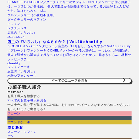
BLANKET BAKESHOP／ダークチェリーのマフィン CONELメンバーが作るお菓子
は、一つひとつが個性的。 個人で製造から販売まで行なっているお店がほとんどだ
から、味はもちろん、材…
グルテンフリー（小麦粉不使用）
ダークチェリーのマフィン
マフィン
レクチンレス
店主の『いちおし』
2024.05.24
店主の『いちおし』なんですか？｜Vol.10 chantilly
＼CONELメンバーインタビュー／店主の『いちおし』なんですか？Vol.10 chantilly
／プレーンシフォンケーキ CONELメンバーが作るお菓子は、一つひとつが個性的。
個人で製造から販売まで行なっているお店がほとんどだから、味はもちろん、材料や
ラッピングま…
chantilly
シフォンケーキ
店主の『いちおし』
米粉シフォンケーキ
すべてのニュースを見る​
お菓子職人紹介
Member
お菓子職人を検索する​
すべてのお菓子職人を見る​
十人十色の作り手が集まるCONEL、おしゃれでハイセンスなモノから体にやさしい
おいしいモノと出会える！
スコーン
パン
パウンドケーキ
空とあお
スコーン・マフィン
パン