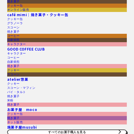
焼き菓子
クッキー缶
オンライン販売
café mimi｜焼き菓子・クッキー缶
クッキー缶
グラノーラ
スコーン
焼き菓子
コーヒー
自家焙煎
キャラクター
GOOD COFFEE CLUB
キャラクター
コーヒー
自家焙煎
焼き菓子
クッキー
スコーン
atelier悠菓
クッキー
スコーン・マフィン
パイ・タルト
焼き菓子
米粉
焼き菓子
お菓子屋 moco
クッキー缶
焼き菓子
ネット販売
焼菓子屋musubi
すべてのお菓子職人を見る​