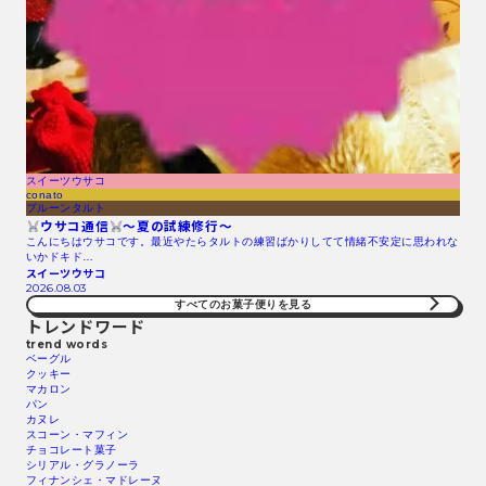
スイーツウサコ
conato
プルーンタルト
ウサコ通信
〜夏の試練修行〜
こんにちはウサコです。最近やたらタルトの練習ばかりしてて情緒不安定に思われな
いかドキド…
スイーツウサコ
2026.08.03
すべてのお菓子便りを見る
トレンドワード
trend words
ベーグル
クッキー
マカロン
パン
カヌレ
スコーン・マフィン
チョコレート菓子
シリアル・グラノーラ
フィナンシェ・マドレーヌ