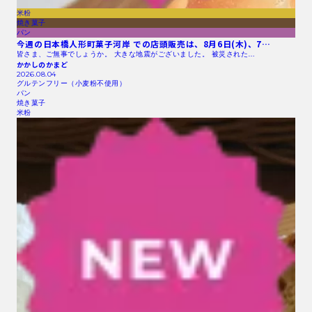
米粉
焼き菓子
パン
今週の日本橋人形町菓子河岸 での店頭販売は、8月6日(木)、7…
皆さま、ご無事でしょうか。 大きな地震がございました。 被災された…
かかしのかまど
2026.08.04
グルテンフリー（小麦粉不使用）
パン
焼き菓子
米粉