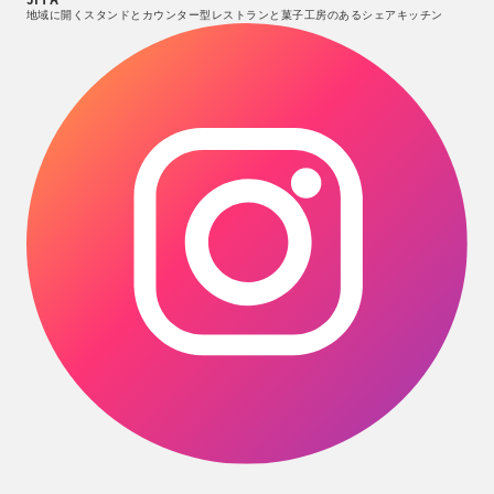
地域に開くスタンドとカウンター型レストランと菓子工房のあるシェアキッチン