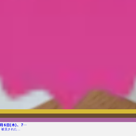
6日(木)、7…
 被災された…