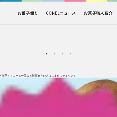
お菓子
便り
CONEL
ニュース
お菓子
職人紹介
き菓子からコーヒー豆など製菓好きの人はこまめにチェック！