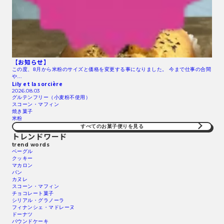
【お知らせ】
この度、8月から米粉のサイズと価格を変更する事になりました。 今まで仕事の合間
や…
Lily et la sorcière
2026.08.03
グルテンフリー（小麦粉不使用）
スコーン・マフィン
焼き菓子
米粉
すべてのお菓子便りを見る
トレンドワード
trend words
ベーグル
クッキー
マカロン
パン
カヌレ
スコーン・マフィン
チョコレート菓子
シリアル・グラノーラ
フィナンシェ・マドレーヌ
ドーナツ
パウンドケーキ