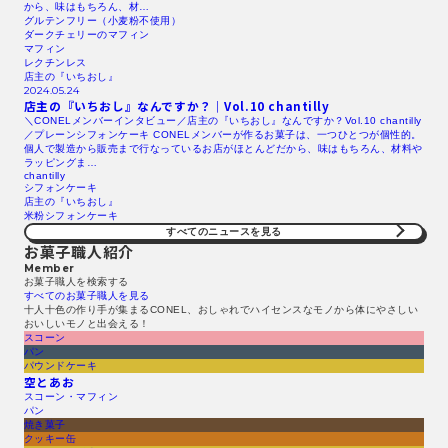
から、味はもちろん、材…
グルテンフリー（小麦粉不使用）
ダークチェリーのマフィン
マフィン
レクチンレス
店主の『いちおし』
2024.05.24
店主の『いちおし』なんですか？｜Vol.10 chantilly
＼CONELメンバーインタビュー／店主の『いちおし』なんですか？Vol.10 chantilly
／プレーンシフォンケーキ CONELメンバーが作るお菓子は、一つひとつが個性的。
個人で製造から販売まで行なっているお店がほとんどだから、味はもちろん、材料や
ラッピングま…
chantilly
シフォンケーキ
店主の『いちおし』
米粉シフォンケーキ
すべてのニュースを見る​
お菓子職人紹介
Member
お菓子職人を検索する​
すべてのお菓子職人を見る​
十人十色の作り手が集まるCONEL、おしゃれでハイセンスなモノから体にやさしい
おいしいモノと出会える！
スコーン
パン
パウンドケーキ
空とあお
スコーン・マフィン
パン
焼き菓子
クッキー缶