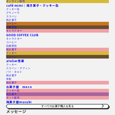
オンライン販売
café mimi｜焼き菓子・クッキー缶
クッキー缶
グラノーラ
スコーン
焼き菓子
コーヒー
自家焙煎
キャラクター
GOOD COFFEE CLUB
キャラクター
コーヒー
自家焙煎
焼き菓子
クッキー
スコーン
atelier悠菓
クッキー
スコーン・マフィン
パイ・タルト
焼き菓子
米粉
焼き菓子
お菓子屋 moco
クッキー缶
焼き菓子
ネット販売
焼菓子屋musubi
すべてのお菓子職人を見る​
メッセージ