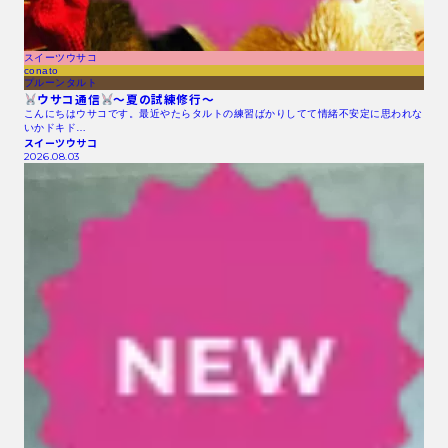
スイーツウサコ
conato
プルーンタルト
ウサコ通信
〜夏の試練修行〜
こんにちはウサコです。最近やたらタルトの練習ばかりしてて情緒不安定に思われな
いかドキド…
スイーツウサコ
2026.08.03