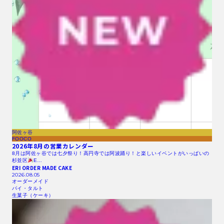
阿佐ヶ谷
FOOCO
2026年8月の営業カレンダー
8月は阿佐ヶ谷では七夕祭り！高円寺では阿波踊り！と楽しいイベントがいっぱいの
杉並区
E…
ERI ORDER MADE CAKE
2026.08.05
オーダーメイド
パイ・タルト
生菓子（ケーキ）