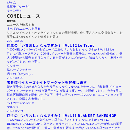
ジャム
生菓子（ケーキ）
キャンディ
CONELニュース
news
ニュースを検索する​
すべてのニュースを見る​
リアルなイベント・オンラインマルシェの開催情報、作り手さんとの交流会など、お
菓子にまつわるイベント情報をお届け
2024.08.25
店主の『いちおし』なんですか？｜Vol.12
Le Tronc
＼CONELメンバーインタビュー／店主の『いちおし』なんですか？Vol.12 Le
Tronc／塩ハーブサブレ CONELメンバーが作るお菓子は、一つひとつが個性的。 個
人で製造から販売まで行なっているお店がほとんどだから、味はもちろん、材料やラ
ッピングまで、作り手…
クッキー
塩ハーブクッキー
店主の『いちおし』
2024.08.25
表参道ベイカーズナイトマーケットを開催します
焼き菓子やパンが好きな人と作り手をつなぐマルシェをテーマに 『表参道 ベイカー
ズナイトマーケット 〜焼き菓子とパンが集まる夜。〜』 を開催します。 今年6月に
江東区清澄白河で開催した『森下・清澄白河ベイカーズマルシェ』のスピンオフ企画
として、会場を表参道B-F…
ベイカーズマルシェ
マルシェ
2024.05.29
店主の『いちおし』なんですか？｜Vol.11
BLANKET
BAKESHOP
＼CONELメンバーインタビュー／店主の『いちおし』なんですか？Vol.11
BLANKET BAKESHOP／ダークチェリーのマフィン CONELメンバーが作るお菓子
は、一つひとつが個性的。 個人で製造から販売まで行なっているお店がほとんどだ