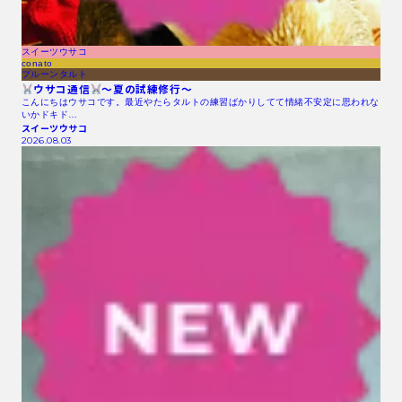
スイーツウサコ
conato
プルーンタルト
ウサコ通信
〜夏の試練修行〜
こんにちはウサコです。最近やたらタルトの練習ばかりしてて情緒不安定に思われな
いかドキド…
スイーツウサコ
2026.08.03