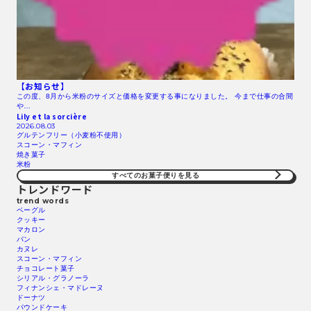
【お知らせ】
この度、8月から米粉のサイズと価格を変更する事になりました。 今まで仕事の合間
や…
Lily et la sorcière
2026.08.03
グルテンフリー（小麦粉不使用）
スコーン・マフィン
焼き菓子
米粉
すべてのお菓子便りを見る
トレンドワード
trend words
ベーグル
クッキー
マカロン
パン
カヌレ
スコーン・マフィン
チョコレート菓子
シリアル・グラノーラ
フィナンシェ・マドレーヌ
ドーナツ
パウンドケーキ