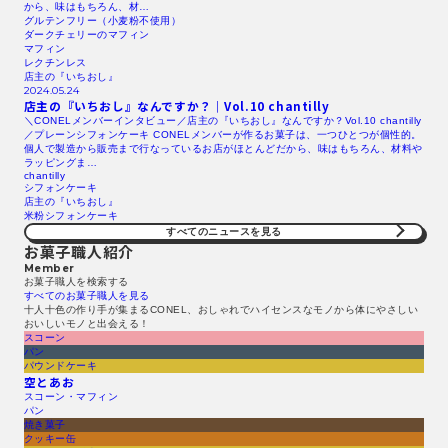
から、味はもちろん、材…
グルテンフリー（小麦粉不使用）
ダークチェリーのマフィン
マフィン
レクチンレス
店主の『いちおし』
2024.05.24
店主の『いちおし』なんですか？｜Vol.10 chantilly
＼CONELメンバーインタビュー／店主の『いちおし』なんですか？Vol.10 chantilly
／プレーンシフォンケーキ CONELメンバーが作るお菓子は、一つひとつが個性的。
個人で製造から販売まで行なっているお店がほとんどだから、味はもちろん、材料や
ラッピングま…
chantilly
シフォンケーキ
店主の『いちおし』
米粉シフォンケーキ
すべてのニュースを見る​
お菓子職人紹介
Member
お菓子職人を検索する​
すべてのお菓子職人を見る​
十人十色の作り手が集まるCONEL、おしゃれでハイセンスなモノから体にやさしい
おいしいモノと出会える！
スコーン
パン
パウンドケーキ
空とあお
スコーン・マフィン
パン
焼き菓子
クッキー缶