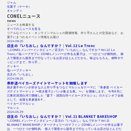
ジャム
生菓子（ケーキ）
キャンディ
CONELニュース
news
ニュースを検索する​
すべてのニュースを見る​
リアルなイベント・オンラインマルシェの開催情報、作り手さんとの交流会など、お
菓子にまつわるイベント情報をお届け
2024.08.25
店主の『いちおし』なんですか？｜Vol.12
Le Tronc
＼CONELメンバーインタビュー／店主の『いちおし』なんですか？Vol.12 Le
Tronc／塩ハーブサブレ CONELメンバーが作るお菓子は、一つひとつが個性的。 個
人で製造から販売まで行なっているお店がほとんどだから、味はもちろん、材料やラ
ッピングまで、作り手…
クッキー
塩ハーブクッキー
店主の『いちおし』
2024.08.25
表参道ベイカーズナイトマーケットを開催します
焼き菓子やパンが好きな人と作り手をつなぐマルシェをテーマに 『表参道 ベイカー
ズナイトマーケット 〜焼き菓子とパンが集まる夜。〜』 を開催します。 今年6月に
江東区清澄白河で開催した『森下・清澄白河ベイカーズマルシェ』のスピンオフ企画
として、会場を表参道B-F…
ベイカーズマルシェ
マルシェ
2024.05.29
店主の『いちおし』なんですか？｜Vol.11
BLANKET
BAKESHOP
＼CONELメンバーインタビュー／店主の『いちおし』なんですか？Vol.11
BLANKET BAKESHOP／ダークチェリーのマフィン CONELメンバーが作るお菓子
は、一つひとつが個性的。 個人で製造から販売まで行なっているお店がほとんどだ