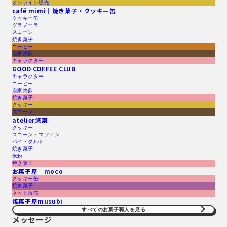
オンライン販売
café mimi｜焼き菓子・クッキー缶
クッキー缶
グラノーラ
スコーン
焼き菓子
コーヒー
自家焙煎
キャラクター
GOOD COFFEE CLUB
キャラクター
コーヒー
自家焙煎
焼き菓子
クッキー
スコーン
atelier悠菓
クッキー
スコーン・マフィン
パイ・タルト
焼き菓子
米粉
焼き菓子
お菓子屋 moco
クッキー缶
焼き菓子
ネット販売
焼菓子屋musubi
すべてのお菓子職人を見る​
メッセージ