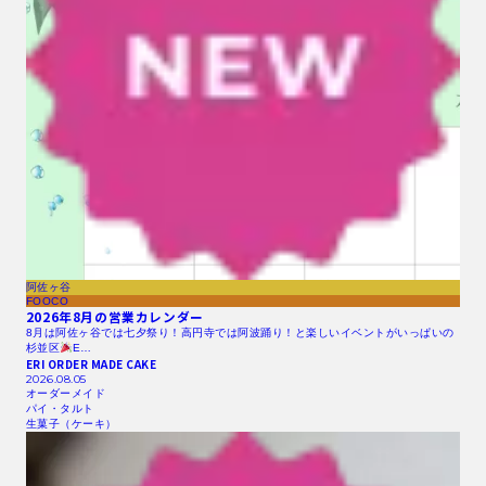
阿佐ヶ谷
FOOCO
2026年8月の営業カレンダー
8月は阿佐ヶ谷では七夕祭り！高円寺では阿波踊り！と楽しいイベントがいっぱいの
杉並区
E…
ERI ORDER MADE CAKE
2026.08.05
オーダーメイド
パイ・タルト
生菓子（ケーキ）