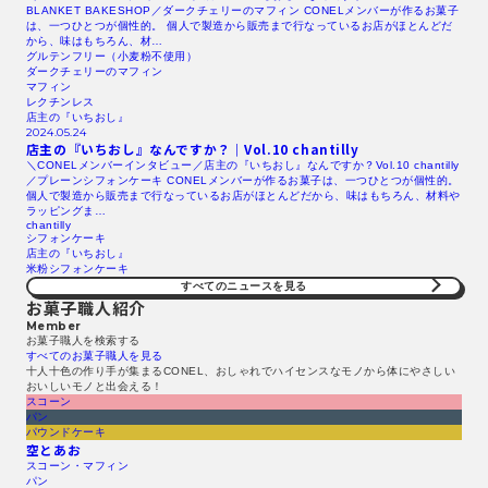
BLANKET BAKESHOP／ダークチェリーのマフィン CONELメンバーが作るお菓子
は、一つひとつが個性的。 個人で製造から販売まで行なっているお店がほとんどだ
から、味はもちろん、材…
グルテンフリー（小麦粉不使用）
ダークチェリーのマフィン
マフィン
レクチンレス
店主の『いちおし』
2024.05.24
店主の『いちおし』なんですか？｜Vol.10 chantilly
＼CONELメンバーインタビュー／店主の『いちおし』なんですか？Vol.10 chantilly
／プレーンシフォンケーキ CONELメンバーが作るお菓子は、一つひとつが個性的。
個人で製造から販売まで行なっているお店がほとんどだから、味はもちろん、材料や
ラッピングま…
chantilly
シフォンケーキ
店主の『いちおし』
米粉シフォンケーキ
すべてのニュースを見る​
お菓子職人紹介
Member
お菓子職人を検索する​
すべてのお菓子職人を見る​
十人十色の作り手が集まるCONEL、おしゃれでハイセンスなモノから体にやさしい
おいしいモノと出会える！
スコーン
パン
パウンドケーキ
空とあお
スコーン・マフィン
パン