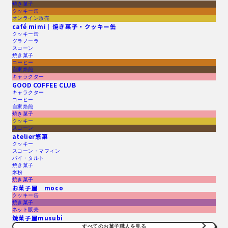
焼き菓子
クッキー缶
オンライン販売
café mimi｜焼き菓子・クッキー缶
クッキー缶
グラノーラ
スコーン
焼き菓子
コーヒー
自家焙煎
キャラクター
GOOD COFFEE CLUB
キャラクター
コーヒー
自家焙煎
焼き菓子
クッキー
スコーン
atelier悠菓
クッキー
スコーン・マフィン
パイ・タルト
焼き菓子
米粉
焼き菓子
お菓子屋 moco
クッキー缶
焼き菓子
ネット販売
焼菓子屋musubi
すべてのお菓子職人を見る​