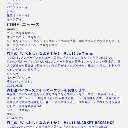
ドーナツ
パウンドケーキ
ジャム
生菓子（ケーキ）
キャンディ
CONELニュース
news
ニュースを検索する​
すべてのニュースを見る​
リアルなイベント・オンラインマルシェの開催情報、作り手さんとの交流会など、お
菓子にまつわるイベント情報をお届け
2024.08.25
店主の『いちおし』なんですか？｜Vol.12
Le Tronc
＼CONELメンバーインタビュー／店主の『いちおし』なんですか？Vol.12 Le
Tronc／塩ハーブサブレ CONELメンバーが作るお菓子は、一つひとつが個性的。 個
人で製造から販売まで行なっているお店がほとんどだから、味はもちろん、材料やラ
ッピングまで、作り手…
クッキー
塩ハーブクッキー
店主の『いちおし』
2024.08.25
表参道ベイカーズナイトマーケットを開催します
焼き菓子やパンが好きな人と作り手をつなぐマルシェをテーマに 『表参道 ベイカー
ズナイトマーケット 〜焼き菓子とパンが集まる夜。〜』 を開催します。 今年6月に
江東区清澄白河で開催した『森下・清澄白河ベイカーズマルシェ』のスピンオフ企画
として、会場を表参道B-F…
ベイカーズマルシェ
マルシェ
2024.05.29
店主の『いちおし』なんですか？｜Vol.11
BLANKET
BAKESHOP
＼CONELメンバーインタビュー／店主の『いちおし』なんですか？Vol.11