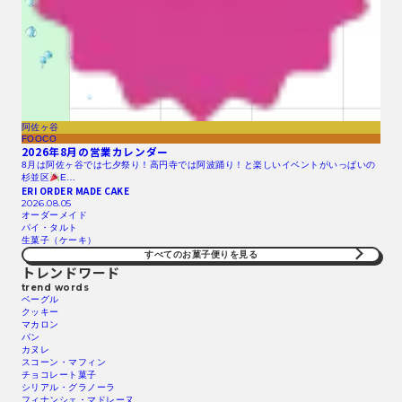
阿佐ヶ谷
FOOCO
2026年8月の営業カレンダー
8月は阿佐ヶ谷では七夕祭り！高円寺では阿波踊り！と楽しいイベントがいっぱいの
杉並区
E…
ERI ORDER MADE CAKE
2026.08.05
オーダーメイド
パイ・タルト
生菓子（ケーキ）
すべてのお菓子便りを見る
トレンドワード
trend words
ベーグル
クッキー
マカロン
パン
カヌレ
スコーン・マフィン
チョコレート菓子
シリアル・グラノーラ
フィナンシェ・マドレーヌ