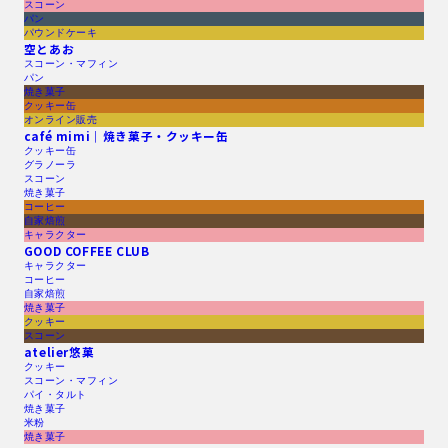
スコーン
パン
パウンドケーキ
空とあお
スコーン・マフィン
パン
焼き菓子
クッキー缶
オンライン販売
café mimi｜焼き菓子・クッキー缶
クッキー缶
グラノーラ
スコーン
焼き菓子
コーヒー
自家焙煎
キャラクター
GOOD COFFEE CLUB
キャラクター
コーヒー
自家焙煎
焼き菓子
クッキー
スコーン
atelier悠菓
クッキー
スコーン・マフィン
パイ・タルト
焼き菓子
米粉
焼き菓子