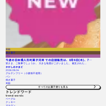
米粉
焼き菓子
パン
今週の日本橋人形町菓子河岸 での店頭販売は、8月6日(木)、7…
皆さま、ご無事でしょうか。 大きな地震がございました。 被災された…
かかしのかまど
2026.08.04
グルテンフリー（小麦粉不使用）
パン
焼き菓子
米粉
すべてのお菓子便りを見る
トレンドワード
trend words
ベーグル
クッキー
マカロン