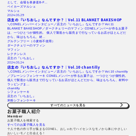
として、会場を表参道B-F…
ベイカーズマルシェ
マルシェ
2024.05.29
店主の『いちおし』なんですか？｜Vol.11
BLANKET
BAKESHOP
＼CONELメンバーインタビュー／店主の『いちおし』なんですか？Vol.11
BLANKET BAKESHOP／ダークチェリーのマフィン CONELメンバーが作るお菓子
は、一つひとつが個性的。 個人で製造から販売まで行なっているお店がほとんどだ
から、味はもちろん、材…
グルテンフリー（小麦粉不使用）
ダークチェリーのマフィン
マフィン
レクチンレス
店主の『いちおし』
2024.05.24
店主の『いちおし』なんですか？｜Vol.10 chantilly
＼CONELメンバーインタビュー／店主の『いちおし』なんですか？Vol.10 chantilly
／プレーンシフォンケーキ CONELメンバーが作るお菓子は、一つひとつが個性的。
個人で製造から販売まで行なっているお店がほとんどだから、味はもちろん、材料や
ラッピングま…
chantilly
シフォンケーキ
店主の『いちおし』
米粉シフォンケーキ
すべてのニュースを見る​
お菓子職人紹介
Member
お菓子職人を検索する​
すべてのお菓子職人を見る​
十人十色の作り手が集まるCONEL、おしゃれでハイセンスなモノから体にやさしい
おいしいモノと出会える！