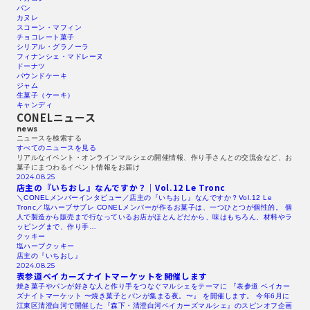
パン
カヌレ
スコーン・マフィン
チョコレート菓子
シリアル・グラノーラ
フィナンシェ・マドレーヌ
ドーナツ
パウンドケーキ
ジャム
生菓子（ケーキ）
キャンディ
CONELニュース
news
ニュースを検索する​
すべてのニュースを見る​
リアルなイベント・オンラインマルシェの開催情報、作り手さんとの交流会など、お
菓子にまつわるイベント情報をお届け
2024.08.25
店主の『いちおし』なんですか？｜Vol.12
Le Tronc
＼CONELメンバーインタビュー／店主の『いちおし』なんですか？Vol.12 Le
Tronc／塩ハーブサブレ CONELメンバーが作るお菓子は、一つひとつが個性的。 個
人で製造から販売まで行なっているお店がほとんどだから、味はもちろん、材料やラ
ッピングまで、作り手…
クッキー
塩ハーブクッキー
店主の『いちおし』
2024.08.25
表参道ベイカーズナイトマーケットを開催します
焼き菓子やパンが好きな人と作り手をつなぐマルシェをテーマに 『表参道 ベイカー
ズナイトマーケット 〜焼き菓子とパンが集まる夜。〜』 を開催します。 今年6月に
江東区清澄白河で開催した『森下・清澄白河ベイカーズマルシェ』のスピンオフ企画