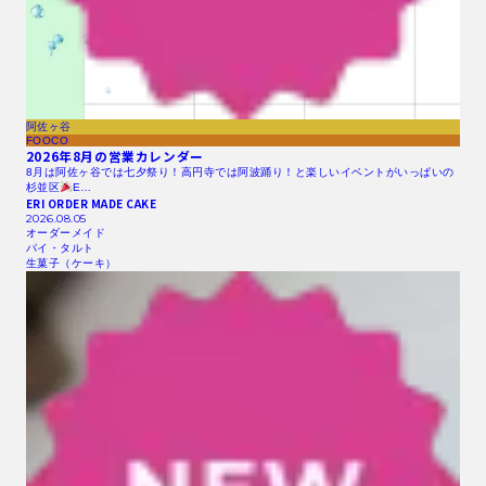
阿佐ヶ谷
FOOCO
2026年8月の営業カレンダー
8月は阿佐ヶ谷では七夕祭り！高円寺では阿波踊り！と楽しいイベントがいっぱいの
杉並区
E…
ERI ORDER MADE CAKE
2026.08.05
オーダーメイド
パイ・タルト
生菓子（ケーキ）