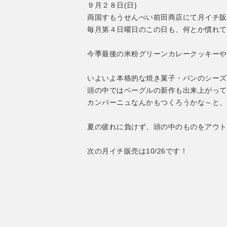
９月２８日(日)
両国すもうせんべい前田商店にて月イチ販
毎月第４日曜日のこの日も、何とか慣れて
今季最後の米粉グリーンカレークッキーや
いよいよ本格的な焼き菓子・パンのシーズ
頭の中ではベーグルの新作も出来上がって
カンパーニュなんかもつくろうかな～と、
夏の疲れに負けず、頭の中のものをアウト
次の月イチ販売は10/26です！