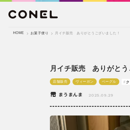
HOME
お菓子便り
月イチ販売 ありがとうございました！
月イチ販売 ありがとう
店舗販売
ヴィーガン
ベーグル
ク
まうまんま
2025.09.29