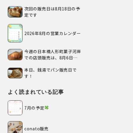
次回の販売日は8月18日の予
定です
2026年8月の営業カレンダー
今週の日本橋人形町菓子河岸
での店頭販売は、8月6日
(木)、7日(金)、の2日間で
本日、銭湯でパン販売日で
す。
す！
よく読まれている記事
7月の予定
conato販売