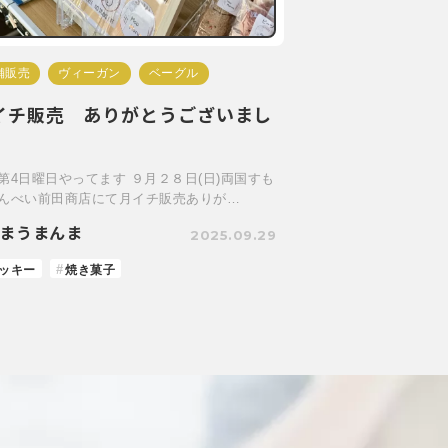
舗販売
ヴィーガン
ベーグル
イチ販売 ありがとうございまし
！
第4日曜日やってます ９月２８日(日)両国すも
んべい前田商店にて月イチ販売ありが…
まうまんま
2025.09.29
ッキー
焼き菓子