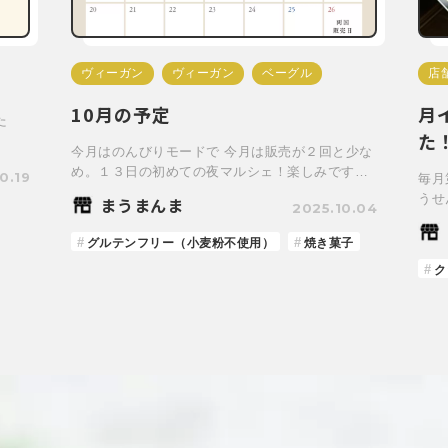
ヴィーガン
ヴィーガン
ベーグル
店
10月の予定
月
た
た
今月はのんびりモードで 今月は販売が２回と少な
め。１３日の初めての夜マルシェ！楽しみです…
0.19
毎月
うせ
まうまんま
2025.10.04
グルテンフリー（小麦粉不使用）
焼き菓子
ク