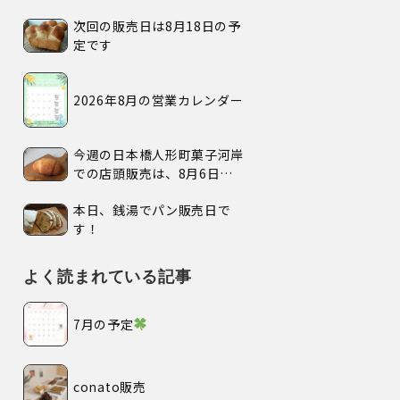
次回の販売日は8月18日の予
定です
2026年8月の営業カレンダー
今週の日本橋人形町菓子河岸
での店頭販売は、8月6日
(木)、7日(金)、の2日間で
本日、銭湯でパン販売日で
す。
す！
よく読まれている記事
7月の予定
conato販売