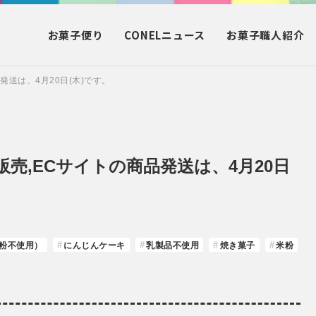
お菓子
便り
CONEL
ニュース
お菓子
職人紹介
送は、4月20日(木)です。
売,ECサイトの商品発送は、4月20日
粉不使用）
にんじんケーキ
乳製品不使用
焼き菓子
米粉