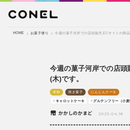
HOME
お菓子便り
今週の菓子河岸での店頭販売,ECサイトの商品発
今週の菓子河岸での店頭販
(木)です。
米粉
焼き菓子
にんじんケーキ
キャロットケーキ
グルテンフリー（小麦
かかしのかまど
2023.04.18