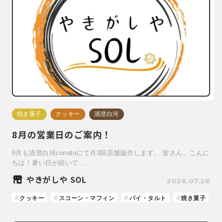
焼き菓子
クッキー
清澄白河
8月の営業日のご案内！
8月も清澄白河conatoにて月3回店舗販売します。 皆さん、こんに
ちは！暑い日が続いて…
やきがしや SOL
2026.07.26
クッキー
スコーン・マフィン
パイ・タルト
焼き菓子