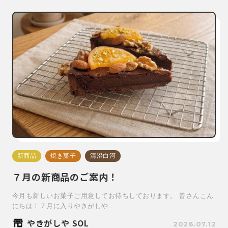
新商品
焼き菓子
清澄白河
７月の新商品のご案内！
今月も新しいお菓子ご用意してお待ちしております。 皆さんこん
にちは！７月に入りやきがしや…
やきがしや SOL
2026.07.12