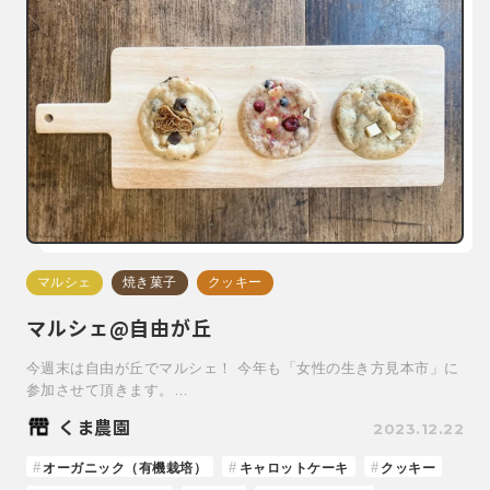
マルシェ
焼き菓子
クッキー
マルシェ@自由が丘
今週末は自由が丘でマルシェ！ 今年も「女性の生き方見本市」に
参加させて頂きます。…
くま農園
2023.12.22
オーガニック（有機栽培）
キャロットケーキ
クッキー