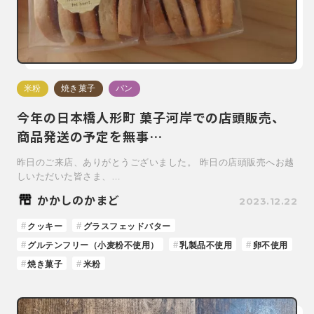
米粉
焼き菓子
パン
今年の日本橋人形町 菓子河岸での店頭販売、
商品発送の予定を無事…
昨日のご来店、ありがとうございました。 昨日の店頭販売へお越
しいただいた皆さま、…
かかしのかまど
2023.12.22
クッキー
グラスフェッドバター
グルテンフリー（小麦粉不使用）
乳製品不使用
卵不使用
焼き菓子
米粉