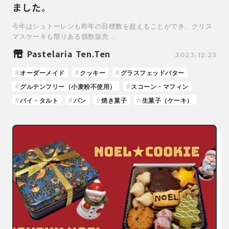
ました。
今年はシュトーレンも昨年の目標数を超えることができ、クリス
マスケーキも限りある個数販売…
Pastelaria Ten.Ten
2023.12.25
オーダーメイド
クッキー
グラスフェッドバター
グルテンフリー（小麦粉不使用）
スコーン・マフィン
パイ・タルト
パン
焼き菓子
生菓子（ケーキ）